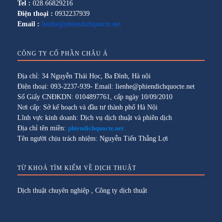
Tel :
028.66829216
Điện thoại :
0932237939
Email :
lienhe@phiendichquocte.net
CÔNG TY CỔ PHẦN CHÂU Á
Địa chỉ: 34 Nguyễn Thái Học, Ba Đình, Hà nội
Điện thoại: 093-2237-939- Email: lienhe@phiendichquocte.net
Số Giấy CNĐKDN: 0104897761, cấp ngày 10/09/2010
Nơi cấp: Sở kế hoạch và đầu tư thành phố Hà Nội
Lĩnh vực kinh doanh: Dịch vụ dịch thuật và phiên dịch
Địa chỉ tên miền:
phiendichquocte.net
Tên người chịu trách nhiệm: Nguyễn Tiến Thắng Lợi
TỪ KHOÁ TÌM KIẾM VỀ DỊCH THUẬT
Dịch thuật chuyên nghiệp
,
Công ty dịch thuật