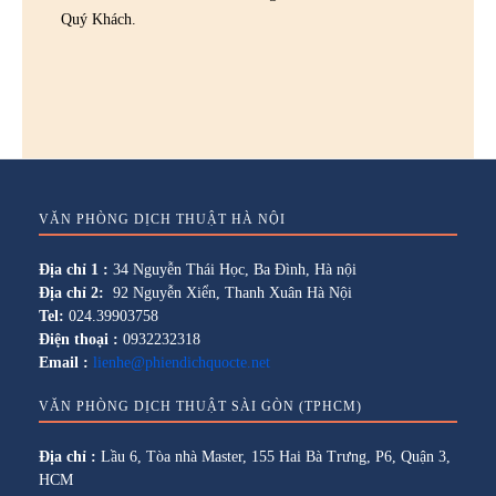
Quý Khách.
VĂN PHÒNG DỊCH THUẬT HÀ NỘI
Địa chỉ 1 :
34 Nguyễn Thái Học, Ba Đình, Hà nội
Địa chỉ 2:
92 Nguyễn Xiển, Thanh Xuân Hà Nội
Tel:
024.39903758
Điện thoại :
0932232318
Email :
lienhe@phiendichquocte.net
VĂN PHÒNG DỊCH THUẬT SÀI GÒN (TPHCM)
Địa chỉ :
Lầu 6, Tòa nhà Master, 155 Hai Bà Trưng, P6, Quận 3,
HCM