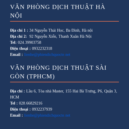
VĂN PHÒNG DỊCH THUẬT HÀ
NỘI
Địa chỉ 1 :
34 Nguyễn Thái Học, Ba Đình, Hà nội
Địa chỉ 2:
92 Nguyễn Xiển, Thanh Xuân Hà Nội
Tel:
024.39903758
Điện thoại :
0932232318
Email :
lienhe@phiendichquocte.net
VĂN PHÒNG DỊCH THUẬT SÀI
GÒN (TPHCM)
Địa chỉ :
Lầu 6, Tòa nhà Master, 155 Hai Bà Trưng, P6, Quận 3,
HCM
Tel :
028.66829216
Điện thoại :
0932237939
Email :
lienhe@phiendichquocte.net