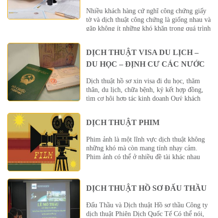
Nhiều khách hàng cứ nghĩ công chứng giấy
tờ và dịch thuật công chứng là giống nhau và
gặp không ít những khó khăn trong quá trình
đi mang tài liệu dịch thuật đi công chứng.
Vậy để giúp khách hàng nắm rõ những
DỊCH THUẬT VISA DU LỊCH –
thông tin về hoạt động dịch thuật công
chứng, công chứng bản dịch thì dưới […]
DU HỌC – ĐỊNH CƯ CÁC NƯỚC
Dịch thuật hồ sơ xin visa đi du học, thăm
thân, du lịch, chữa bệnh, ký kết hợp đồng,
tìm cơ hội hợp tác kinh doanh Quý khách
đang cần Visa gấp để đi nước ngoài để đi
thăm thân, chữa bệnh, ký kết hợp đồng? Quý
DỊCH THUẬT PHIM
khách thắc mắc không biết phải làm thủ […]
Phim ảnh là một lĩnh vực dịch thuật không
những khó mà còn mang tính nhạy cảm.
Phim ảnh có thể ở nhiều đề tài khác nhau
như phim về lịch sử, phim truyện, phim hoạt
hình, phim tài liệu… Và công việc dịch
phim, làm phụ đề hay lồng tiếng cho phim là
DỊCH THUẬT HỒ SƠ ĐẤU THẦU
một công việc đòi hỏi độ […]
Đấu Thầu và Dịch thuật Hồ sơ thầu Công ty
dịch thuật Phiên Dịch Quốc Tế Có thể nói,