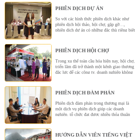
thạo ngôn ngữ, khả năng tập trung, cũng
PHIÊN DỊCH DỰ ÁN
như kỹ năng giao tiếp tự tin, thuyết phục
trước đám […]
So với các hình thức phiên dịch khác như
phiên dịch hội thảo, hội chợ, gặp gỡ…,
phiên dịch dự án có những đặc thù riêng biệt
như: đòi hỏi phiên dịch viên có kiến thức về
lĩnh vực cụ thể của dự án; thời gian phiên
dịch kéo dài, có khi lên tới hàng […]
PHIÊN DỊCH HỘI CHỢ
Trong xu thế toàn cầu hóa hiện nay, hội chợ,
triển lãm đã trở thành một kênh giao thương
đăc lực để các công ty, doanh nghiệp không
chỉ giới thiệu, quảng bá được sản phẩm và
dịch vụ mà còn có thể tìm kiếm được những
đối tác tin cậy, khách hàng tiềm năng […]
PHIÊN DỊCH ĐÀM PHÁN
Phiên dịch đàm phán trong thương mại là
một dịch vụ phiên dịch giúp các doanh
nghiệp, tổ chức đạt được nhiều thỏa thuận
trong công việc kinh doanh. Trong quan hệ
hợp tác đa phương, đa quốc gia, đàm phán
thương mại chính là bước ngoặt để các
HƯỚNG DẪN VIÊN TIẾNG VIỆT
doanh nghiệp, tổ chức đạt được […]