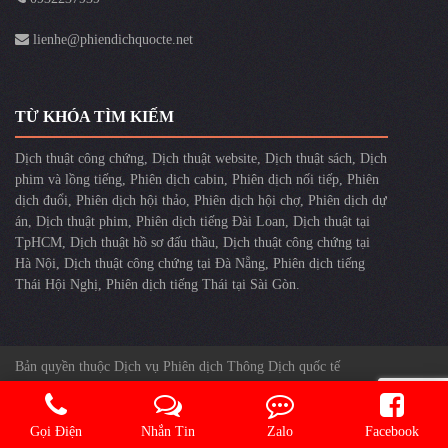
lienhe@phiendichquocte.net
TỪ KHÓA TÌM KIẾM
Dịch thuật công chứng
,
Dịch thuật website
,
Dịch thuật sách
,
Dịch
phim và lồng tiếng
,
Phiên dịch cabin
,
Phiên dịch nối tiếp
,
Phiên
dịch đuổi
,
Phiên dịch hội thảo
,
Phiên dịch hội chợ
,
Phiên dịch dự
án
,
Dịch thuật phim
,
Phiên dịch tiếng Đài Loan
,
Dịch thuật tại
TpHCM
,
Dịch thuật hồ sơ đấu thầu
,
Dịch thuật công chứng tại
Hà Nội
,
Dịch thuật công chứng tại Đà Nẵng
,
Phiên dịch tiếng
Thái Hội Nghị
,
Phiên dịch tiếng Thái tại Sài Gòn
.
Bản quyền thuộc Dịch vụ Phiên dịch Thông Dịch quốc tế
Gọi Điện
Nhắn Tin
Zalo
Facebook