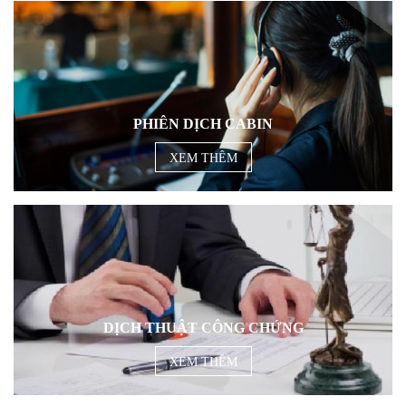
PHIÊN DỊCH CABIN
XEM THÊM
DỊCH THUẬT CÔNG CHỨNG
XEM THÊM