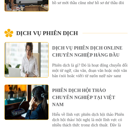
hồ sơ mời thầu cũng như hồ sơ dự thầu đòi
hỏi rất nhiều nội dung liên quan theo các
quy định Luật pháp về Đấu thầu và các tiêu
chí đặt ra của từng đơn […]
DỊCH VỤ PHIÊN DỊCH
DỊCH VỤ PHIÊN DỊCH ONLINE
CHUYÊN NGHIỆP HÀNG ĐẦU
Phiên dịch là gì? Đó là hoạt động chuyển đổi
một từ ngữ, câu văn, đoạn văn hoặc một văn
bản (nói hoặc viết) từ ngôn ngữ này sang
ngôn ngữ khác sao cho ý nghĩa của chúng
không thay đổi. Trong đó, người phiên dịch
PHIÊN DỊCH HỘI THẢO
sẽ dùng vốn từ của mình để chuyển ngữ […]
CHUYÊN NGHIỆP TẠI VIỆT
NAM
Hiểu về lĩnh vực phiên dịch hội thảo Phiên
dịch hội thảo/ hội nghị là một lĩnh vực có
nhiều thách thức trong dịch thuật. Đây là
lĩnh vực đòi hỏi người phiên dịch cần thông