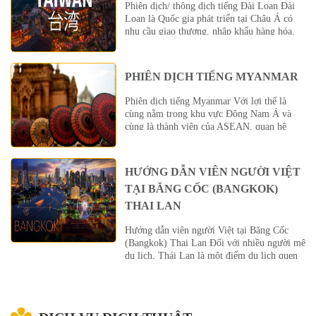
Phiên dịch/ thông dịch tiếng Đài Loan Đài
Hồng Kông nằm trên bờ […]
Loan là Quốc gia phát triển tại Châu Á có
nhu cầu giao thương, nhập khẩu hàng hóa,
lao động lớn từ Việt Nam. Để các giao dịch
này luôn được thông suốt, dịch vụ Biên dịch
tài liệu tiếng Đài Loan tại Phiên dịch quốc tế
PHIÊN DỊCH TIẾNG MYANMAR
[…]
Phiên dịch tiếng Myanmar Với lợi thế là
cùng nằm trong khu vực Đông Nam Á và
cùng là thành viên của ASEAN, quan hệ
giao thương giữa Việt Nam và Myanmar đã
có những bước phát triển mạnh mẽ, đánh
dấu bởi số lượng công ty Myanmar đầu tư
HƯỚNG DẪN VIÊN NGƯỜI VIỆT
vào Việt Nam và ngược […]
TẠI BĂNG CỐC (BANGKOK)
THAI LAN
Hướng dẫn viên người Việt tại Băng Cốc
(Bangkok) Thai Lan Đối với nhiều người mê
du lịch, Thái Lan là một điểm du lịch quen
thuộc đặc biệt với ngườiViệt Nam, đặc biệt
là Bangkok, điểm đến mà dukhachs có thể đi
rất nhiều lần mà không chán. Không chỉ nổi
tiếng với những […]