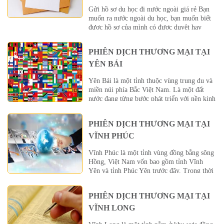
Gửi hồ sơ du học đi nước ngoài giá rẻ Bạn
muốn ra nước ngoài du học, bạn muốn biết
được hồ sơ của mình có được duyệt hay
không và bạn chưa biết chọn cách nào để gửi
bản gốc hồ sơ của mình đến trường đại học
PHIÊN DỊCH THƯƠNG MẠI TẠI
nơi duyệt hồ sơ. Hay bạn […]
YÊN BÁI
Yên Bái là một tỉnh thuộc vùng trung du và
miền núi phía Bắc Việt Nam. Là một đất
nước đang từng bước phát triển với nền kinh
tế hội nhập công nghiệp hiện đại, Việt Nam
hiện đang hội tụ điều kiện để thu hút vốn
PHIÊN DỊCH THƯƠNG MẠI TẠI
đầu tư nước ngoài. Trong nền giao thương
kinh tế, thương […]
VĨNH PHÚC
Vĩnh Phúc là một tỉnh vùng đồng bằng sông
Hồng, Việt Nam vốn bao gồm tỉnh Vĩnh
Yên và tỉnh Phúc Yên trước đây. Trong thời
kỳ Pháp tạm chiếm đóng miền Bắc giai đoạn
1946-1954, tỉnh này còn có tên gọi là
PHIÊN DỊCH THƯƠNG MẠI TẠI
tỉnh Vĩnh Phúc Yên. Vĩnh Phúc là tỉnh nằm
trong quy hoạch vùng thủ đô Hà Nội.’ Là
VĨNH LONG
một đất nước đang từng bước […]