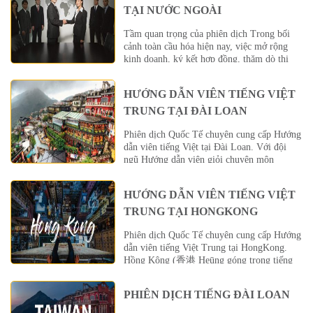
TẠI NƯỚC NGOÀI
Tầm quan trọng của phiên dịch Trong bối
cảnh toàn cầu hóa hiện nay, việc mở rộng
kinh doanh, ký kết hợp đồng, thăm dò thị
trường hay đơn giản là tự tổ chức đi du lịch
cá nhân là điều cần thiết cho các doanh
HƯỚNG DẪN VIÊN TIẾNG VIỆT
nghiệp và cá nhân Việt Nam. Điều này giúp
[…]
TRUNG TẠI ĐÀI LOAN
Phiên dịch Quốc Tế chuyên cung cấp Hướng
dẫn viên tiếng Việt tại Đài Loan. Với đội
ngũ Hướng dẫn viên giỏi chuyên môn
nghiệp vụ du lịch, am hiểu văn hóa, đời sống
của người dân bản địa, thông thuộc địa bàn
HƯỚNG DẪN VIÊN TIẾNG VIỆT
các điểm danh lam thắng cảnh, khu vui chơi
giải trí, các tụ điểm ăn uống nổi tiếng…
TRUNG TẠI HONGKONG
Trung Hoa […]
Phiên dịch Quốc Tế chuyên cung cấp Hướng
dẫn viên tiếng Việt Trung tại HongKong.
Hồng Kông (香港 Heūng góng trong tiếng
Quảng Đông, có nghĩa là cảng có mùi
hương) là một là một trong hai đặc khu hành
PHIÊN DỊCH TIẾNG ĐÀI LOAN
chính của Cộng hòa Nhân dân Trung
Hoa (đặc khu hành chính còn lại là Ma Cao).