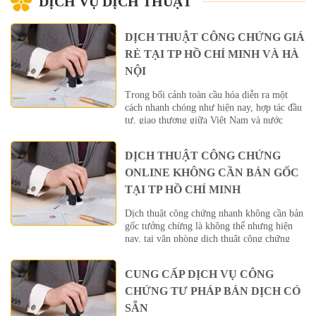
DỊCH VỤ DỊCH THUẬT
DỊCH THUẬT CÔNG CHỨNG GIÁ
RẺ TẠI TP HỒ CHÍ MINH VÀ HÀ
NỘI
Trong bối cảnh toàn cầu hóa diễn ra một
cách nhanh chóng như hiện nay, hợp tác đầu
tư, giao thương giữa Việt Nam và nước
ngoài những năm gần đây ngày một tăng
mạnh, nhằm đáp ứng mọi nhu cầu về dịch
DỊCH THUẬT CÔNG CHỨNG
thuật công chứng, sao y tài liệu chứng minh
năng lực của […]
ONLINE KHÔNG CẦN BẢN GỐC
TẠI TP HỒ CHÍ MINH
Dịch thuật công chứng nhanh không cần bản
gốc tưởng chừng là không thể nhưng hiện
nay, tại văn phòng dịch thuật công chứng
Quốc tế, bạn hoàn toàn có thể làm được
trong thời gian ngắn nhất với thủ tục nhanh
CUNG CẤP DỊCH VỤ CÔNG
gọn nhất. Dịch công chứng không bản gốc là
gì? Dịch thuật công chứng không […]
CHỨNG TƯ PHÁP BẢN DỊCH CÓ
SẴN