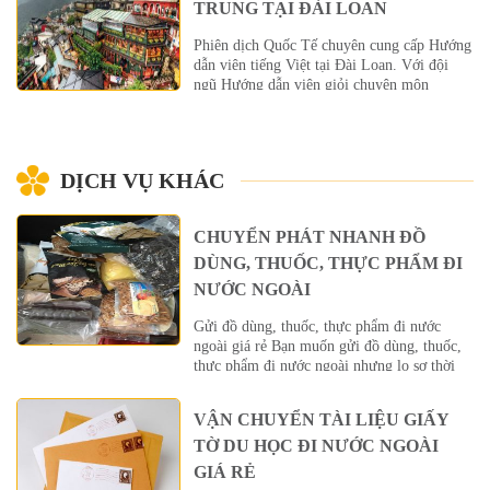
TRUNG TẠI ĐÀI LOAN
Phiên dịch Quốc Tế chuyên cung cấp Hướng
dẫn viên tiếng Việt tại Đài Loan. Với đội
ngũ Hướng dẫn viên giỏi chuyên môn
nghiệp vụ du lịch, am hiểu văn hóa, đời sống
của người dân bản địa, thông thuộc địa bàn
các điểm danh lam thắng cảnh, khu vui chơi
giải trí, các tụ điểm ăn uống nổi tiếng…
DỊCH VỤ KHÁC
Trung Hoa […]
CHUYỂN PHÁT NHANH ĐỒ
DÙNG, THUỐC, THỰC PHẨM ĐI
NƯỚC NGOÀI
Gửi đồ dùng, thuốc, thực phẩm đi nước
ngoài giá rẻ Bạn muốn gửi đồ dùng, thuốc,
thực phẩm đi nước ngoài nhưng lo sợ thời
gian vận chuyển lâu khiến đồ dùng, thuốc,
thực phẩm bị hỏng hoặc bạn lo việc không
VẬN CHUYỂN TÀI LIỆU GIẤY
biết cách đóng gói đồ dùng, thuốc, thực
phẩm đúng cách. Vậy bạn hãy […]
TỜ DU HỌC ĐI NƯỚC NGOÀI
GIÁ RẺ