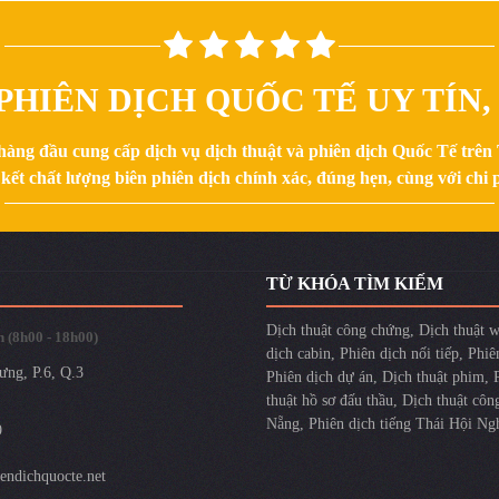
PHIÊN DỊCH QUỐC TẾ UY TÍN
hàng đầu cung cấp dịch vụ dịch thuật và phiên dịch Quốc Tế trê
kết chất lượng biên phiên dịch chính xác, đúng hẹn, cùng với chi p
TỪ KHÓA TÌM KIẾM
Dịch thuật công chứng
,
Dịch thuật w
 (8h00 - 18h00)
dịch cabin
,
Phiên dịch nối tiếp
,
Phiê
ưng, P.6, Q.3
Phiên dịch dự án
,
Dịch thuật phim
,
thuật hồ sơ đấu thầu
,
Dịch thuật côn
Nẵng
,
Phiên dịch tiếng Thái Hội Ng
9
ndichquocte.net