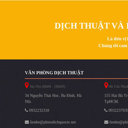
DỊCH THUẬT VÀ 
Là đơn vị 
Chúng tôi cam 
VĂN PHÒNG DỊCH THUẬT
Hà Nội (8h00 - 18h00)
Hồ Chí Minh
34 Nguyễn Thái Học, Ba Đình, Hà
155 Hai Bà Tr
Nội.
TpHCM.
0932232318
093223793
lienhe@phiendichquocte.net
lienhe@phie