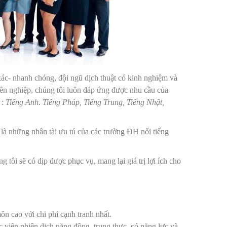
 xác- nhanh chóng, đội ngũ dịch thuật có kinh nghiệm và
yên nghiệp, chúng tôi luôn đáp ứng được nhu cầu của
 :
Tiếng Anh. Tiếng Pháp, Tiếng Trung, Tiếng Nhật,
 là những nhân tài ưu tú của các trường ĐH nổi tiếng
 tôi sẽ có dịp được phục vụ, mang lại giá trị lợi ích cho
n cao với chi phí cạnh tranh nhất.
 viên phiên dịch năng động, trung thực, có năng lực và