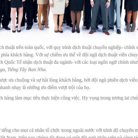
h thuật trên toàn quốc, với quy trình dịch thuật chuyên nghiệp- chính
 phía khách hàng. Với sự chiếm ưu thế về đội ngũ dịch thuật viên chu
ịch Quốc Tế nhận dịch thuật đa ngành- với các loại ngôn ngữ chính như
Nga, Tiếng Tây Ban Nha.
được ưa chuộng và sự hài lòng khách hàng, bởi đội ngũ phiên dịch viên
hanh nhạy là những ưu điểm vượt trội của họ.
ch hàng làm mục tiêu thực hiện công việc. Hy vọng trong tương lai chúng
iếng cho mọi cá nhân tổ chức trong ngoài nước với trình độ chuyên mô
ệt Nam, hiện nay chúng tôi đang có một đội ngũ nhân viên và cộng tác