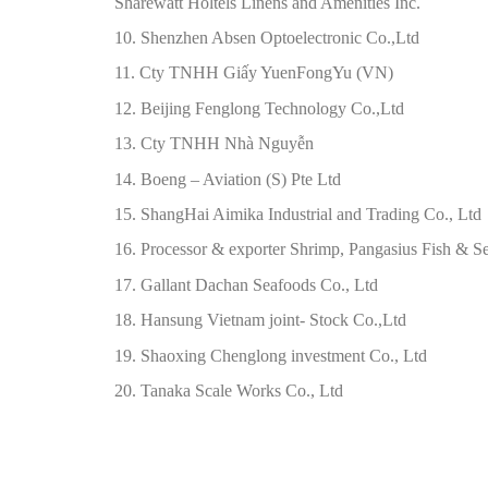
Sharewatt Holtels Linens and Amenities Inc.
10. Shenzhen Absen Optoelectronic Co.,Ltd
11. Cty TNHH Giấy YuenFongYu (VN)
12. Beijing Fenglong Technology Co.,Ltd
13. Cty TNHH Nhà Nguyễn
14. Boeng – Aviation (S) Pte Ltd
15. ShangHai Aimika Industrial and Trading Co., Ltd
16. Processor & exporter Shrimp, Pangasius Fish & S
17. Gallant Dachan Seafoods Co., Ltd
18. Hansung Vietnam joint- Stock Co.,Ltd
19. Shaoxing Chenglong investment Co., Ltd
20. Tanaka Scale Works Co., Ltd