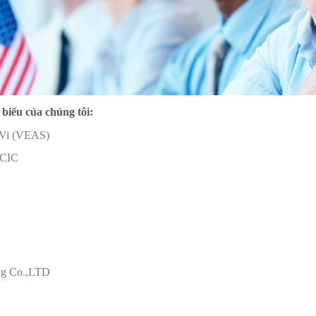
biểu của chúng tôi:
 Vi (VEAS)
NCIC
ng Co.,LTD