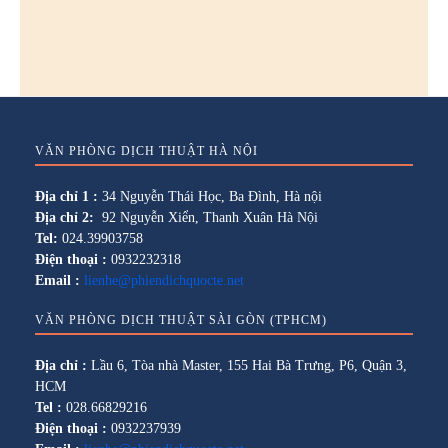
VĂN PHÒNG DỊCH THUẬT HÀ NỘI
Địa chỉ 1 :
34 Nguyễn Thái Học, Ba Đình, Hà nội
Địa chỉ 2:
92 Nguyễn Xiển, Thanh Xuân Hà Nội
Tel:
024.39903758
Điện thoại :
0932232318
Email :
lienhe@phiendichquocte.net
VĂN PHÒNG DỊCH THUẬT SÀI GÒN (TPHCM)
Địa chỉ :
Lầu 6, Tòa nhà Master, 155 Hai Bà Trưng, P6, Quận 3,
HCM
Tel :
028.66829216
Điện thoại :
0932237939