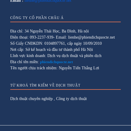
Email :
lienhe@phiendichquocte.net
CÔNG TY CỔ PHẦN CHÂU Á
Địa chỉ: 34 Nguyễn Thái Học, Ba Đình, Hà nội
Điện thoại: 093-2237-939- Email: lienhe@phiendichquocte.net
Số Giấy CNĐKDN: 0104897761, cấp ngày 10/09/2010
Nơi cấp: Sở kế hoạch và đầu tư thành phố Hà Nội
Lĩnh vực kinh doanh: Dịch vụ dịch thuật và phiên dịch
Địa chỉ tên miền:
phiendichquocte.net
Tên người chịu trách nhiệm: Nguyễn Tiến Thắng Lợi
TỪ KHOÁ TÌM KIẾM VỀ DỊCH THUẬT
Dịch thuật chuyên nghiệp
,
Công ty dịch thuật