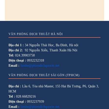
VĂN PHÒNG DỊCH THUẬT HÀ NỘI
Địa chỉ 1 :
34 Nguyễn Thái Học, Ba Đình, Hà nội
Địa chỉ 2:
92 Nguyễn Xiển, Thanh Xuân Hà Nội
Tel:
024.39903758
Điện thoại :
0932232318
Email :
lienhe@phiendichquocte.net
VĂN PHÒNG DỊCH THUẬT SÀI GÒN (TPHCM)
Địa chỉ :
Lầu 6, Tòa nhà Master, 155 Hai Bà Trưng, P6, Quận 3,
HCM
Tel :
028.66829216
Điện thoại :
0932237939
Email :
lienhe@phiendichquocte.net