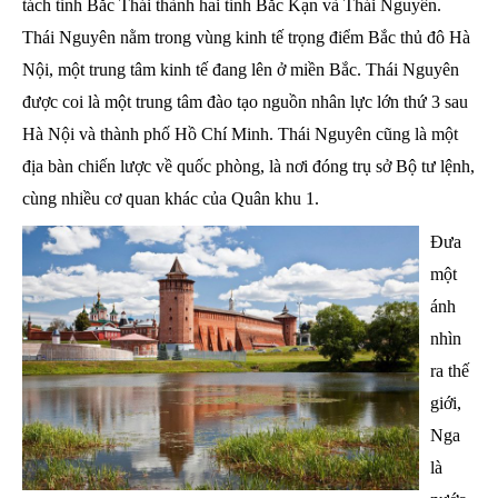
tách tỉnh Bắc Thái thành hai tỉnh Bắc Kạn và Thái Nguyên.
Thái Nguyên nằm trong vùng kinh tế trọng điểm Bắc thủ đô Hà
Nội, một trung tâm kinh tế đang lên ở miền Bắc. Thái Nguyên
được coi là một trung tâm đào tạo nguồn nhân lực lớn thứ 3 sau
Hà Nội và thành phố Hồ Chí Minh. Thái Nguyên cũng là một
địa bàn chiến lược về quốc phòng, là nơi đóng trụ sở Bộ tư lệnh,
cùng nhiều cơ quan khác của Quân khu 1.
Đưa
một
ánh
nhìn
ra thế
giới,
Nga
là