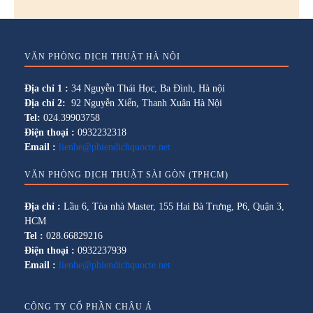
VĂN PHÒNG DỊCH THUẬT HÀ NỘI
Địa chỉ 1 :
34 Nguyễn Thái Học, Ba Đình, Hà nội
Địa chỉ 2:
92 Nguyễn Xiển, Thanh Xuân Hà Nội
Tel:
024.39903758
Điện thoại :
0932232318
Email :
lienhe@phiendichquocte.net
VĂN PHÒNG DỊCH THUẬT SÀI GÒN (TPHCM)
Địa chỉ :
Lầu 6, Tòa nhà Master, 155 Hai Bà Trưng, P6, Quận 3,
HCM
Tel :
028.66829216
Điện thoại :
0932237939
Email :
lienhe@phiendichquocte.net
CÔNG TY CỔ PHẦN CHÂU Á