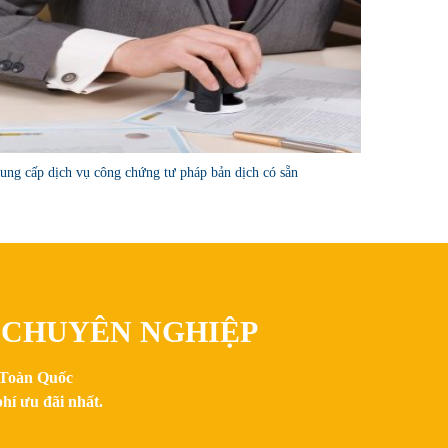
ung cấp dịch vụ công chứng tư pháp bản dịch có sẵn
, CHUYÊN NGHIỆP
n Toàn Quốc
hí ưu đãi nhất.