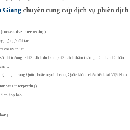
à Giang
chuyên cung cấp dịch vụ phiên dịch
 (consecutive interpreting)
g, gặp gỡ đối tác
ơ khí kỹ thuật
sát thị trường, Phiên dịch du lịch, phiên dịch thăm thân, phiên dịch kết hôn…
g vấn…
a bệnh tại Trung Quốc, hoặc người Trung Quốc khám chữa bệnh tại Việt Nam
taneous interpreting
)
 dịch họp báo
thông