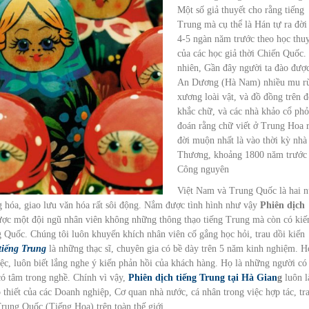
Một số giả thuyết cho rằng tiếng
Trung mà cụ thể là Hán tự ra đời
4-5 ngàn năm trước theo học thu
của các học giả thời Chiến Quốc.
nhiên, Gần đây người ta đào đượ
An Dương (Hà Nam) nhiều mu rù
xương loài vật, và đồ đồng trên đ
khắc chữ, và các nhà khảo cổ ph
đoán rằng chữ viết ở Trung Hoa 
đời muộn nhất là vào thời kỳ nhà
Thương, khoảng 1800 năm trước
Công nguyên
Việt Nam và Trung Quốc là hai 
g hóa, giao lưu văn hóa rất sôi động. Nắm được tình hình như vậy
Phiên dịch
ợc một đội ngũ nhân viên không những thông thạo tiếng Trung mà còn có kiế
 Quốc. Chúng tôi luôn khuyến khích nhân viên cố gắng học hỏi, trau dồi kiến
tiếng Trung
là những thạc sĩ, chuyên gia có bề dày trên 5 năm kinh nghiệm. H
c, luôn biết lắng nghe ý kiến phản hồi của khách hàng. Họ là những người có 
 có tâm trong nghề. Chính vì vậy,
Phiên dịch tiếng Trung tại Hà Gian
g
luôn l
 thiết của các Doanh nghiệp, Cơ quan nhà nước, cá nhân trong việc hợp tác, tr
Trung Quốc (Tiếng Hoa) trên toàn thế giới.