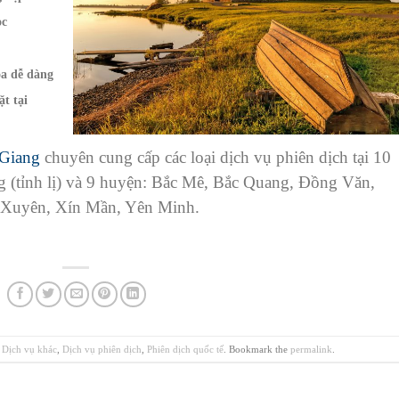
ọc
oa dễ dàng
t tại
 Giang
chuyên cung cấp các loại dịch vụ phiên dịch tại
10
g (tỉnh lị) và 9 huyện: Bắc Mê, Bắc Quang, Đồng Văn,
 Xuyên, Xín Mần, Yên Minh.
,
Dịch vụ khác
,
Dịch vụ phiên dịch
,
Phiên dịch quốc tế
. Bookmark the
permalink
.