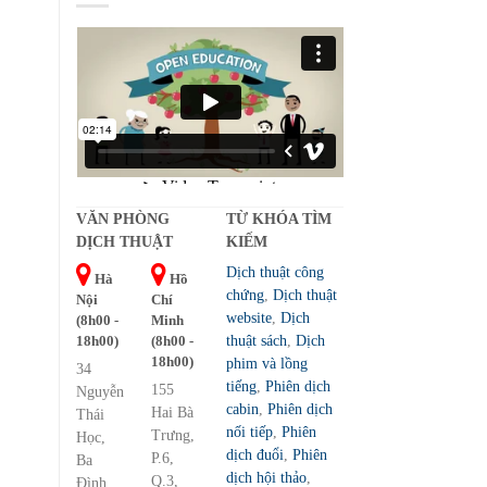
VĂN PHÒNG
TỪ KHÓA TÌM
DỊCH THUẬT
KIẾM
Dịch thuật công
Hà
Hồ
chứng
,
Dịch thuật
Nội
Chí
website
,
Dịch
(8h00 -
Minh
18h00)
(8h00 -
thuật sách
,
Dịch
18h00)
phim và lồng
34
tiếng
,
Phiên dịch
155
Nguyễn
cabin
,
Phiên dịch
Hai Bà
Thái
nối tiếp
,
Phiên
Trưng,
Học,
dịch đuổi
,
Phiên
P.6,
Ba
dịch hội thảo
,
Q.3,
Đình,