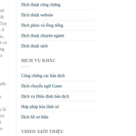
Dịch thuật công chứng
 từ
Dịch thuật website
yết
 Tuy
Dịch phim và lồng tiếng
c ở
Dịch thuật chuyên ngành
a,
ó có
Dịch thuật sách
ỏng
ra
DỊCH VỤ KHÁC
Công chứng các bản dịch
nước
Dịch chuyển ngữ Game
Dịch vụ Hiệu đính bản dịch
n
Hợp pháp hóa lãnh sự
ọ là
trí
Dịch hồ sơ thầu
à
ao
VIDEO GIỚI THIỆU