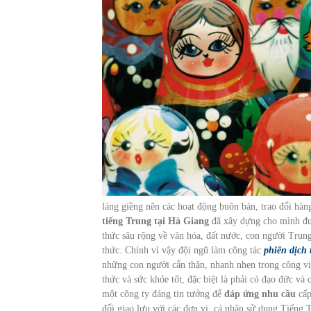
láng giềng nên các hoạt động buôn bán, trao đổi hàn
tiếng Trung tại Hà Giang
đã xây dựng cho mình đư
thức sâu rộng về văn hóa, đất nước, con người Trung
thức. Chính vì vậy đội ngũ làm công tác
phiên dịch 
những con người cẩn thận, nhanh nhẹn trong công việ
thức và sức khỏe tốt, đặc biệt là phải có đạo đức và
một công ty đáng tin tưởng để
đáp ứng nhu cầu
cấp
đổi giao lưu với các đơn vị, cá nhân sử dụng Tiếng 