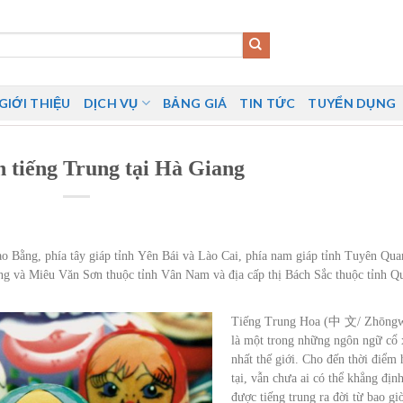
GIỚI THIỆU
DỊCH VỤ
BẢNG GIÁ
TIN TỨC
TUYỂN DỤNG
h tiếng Trung tại Hà Giang
o Bằng, phía tây giáp tỉnh Yên Bái và Lào Cai, phía nam giáp tỉnh Tuyên Qua
ang và Miêu Văn Sơn thuộc tỉnh Vân Nam và địa cấp thị Bách Sắc thuộc tỉnh Q
Tiếng Trung Hoa (中 文/ Zhōng
là một trong những ngôn ngữ cổ
nhất thế giới. Cho đến thời điểm 
tại, vẫn chưa ai có thể khẳng địn
được tiếng trung ra đời từ bao gi