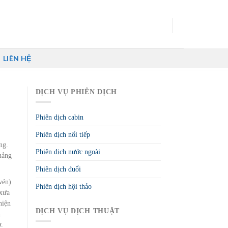
LIÊN HỆ
DỊCH VỤ PHIÊN DỊCH
Phiên dịch cabin
Phiên dịch nối tiếp
ng.
Phiên dịch nước ngoài
uảng
Phiên dịch đuổi
wén)
Phiên dịch hội thảo
 xưa
hiện
DỊCH VỤ DỊCH THUẬT
h
ờ.