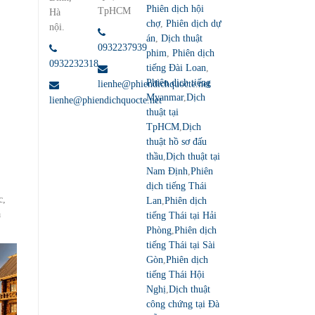
Phiên dịch hội
TpHCM
Hà
chợ
,
Phiên dịch dự
nội.
án
,
Dịch thuật
0932237939
phim
,
Phiên dịch
0932232318
tiếng Đài Loan
,
Phiên dịch tiếng
lienhe@phiendichquocte.net
Myanmar
,
Dịch
lienhe@phiendichquocte.net
thuật tại
TpHCM
,
Dịch
thuật hồ sơ đấu
thầu
,
Dịch thuật tại
Nam Định
,
Phiên
dịch tiếng Thái
c,
Lan
,
Phiên dịch
à
tiếng Thái tại Hải
Phòng
,
Phiên dịch
tiếng Thái tại Sài
Gòn
,
Phiên dịch
tiếng Thái Hội
Nghị
,
Dịch thuật
công chứng tại Đà