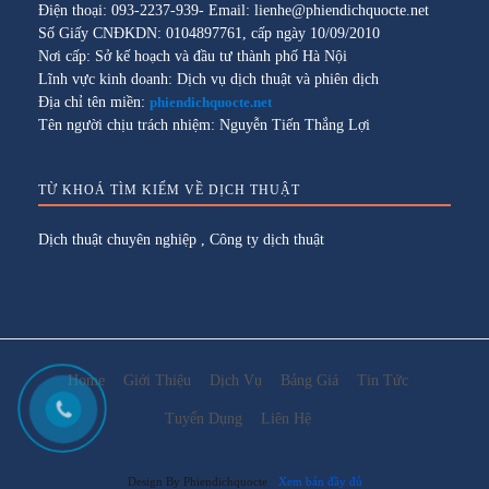
Điện thoại: 093-2237-939- Email: lienhe@phiendichquocte.net
Số Giấy CNĐKDN: 0104897761, cấp ngày 10/09/2010
Nơi cấp: Sở kế hoạch và đầu tư thành phố Hà Nội
Lĩnh vực kinh doanh: Dịch vụ dịch thuật và phiên dịch
Địa chỉ tên miền:
phiendichquocte.net
Tên người chịu trách nhiệm: Nguyễn Tiến Thắng Lợi
TỪ KHOÁ TÌM KIẾM VỀ DỊCH THUẬT
Dịch thuật chuyên nghiệp
,
Công ty dịch thuật
Home
Giới Thiệu
Dịch Vụ
Bảng Giá
Tin Tức
Tuyển Dụng
Liên Hệ
Design By Phiendichquocte
Xem bản đầy đủ