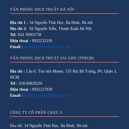
VĂN PHÒNG DỊCH THUẬT HÀ NỘI
Địa chỉ 1 :
34 Nguyễn Thái Học, Ba Đình, Hà nội
Địa chỉ 2:
92 Nguyễn Xiển, Thanh Xuân Hà Nội
Tel:
024.39903758
Điện thoại :
0932232318
Email :
lienhe@phiendichquocte.net
VĂN PHÒNG DỊCH THUẬT SÀI GÒN (TPHCM)
Địa chỉ :
Lầu 6, Tòa nhà Master, 155 Hai Bà Trưng, P6, Quận 3,
HCM
Tel :
028.66829216
Điện thoại :
0932237939
Email :
lienhe@phiendichquocte.net
CÔNG TY CỔ PHẦN CHÂU Á
Địa chỉ: 34 Nguyễn Thái Học, Ba Đình, Hà nội