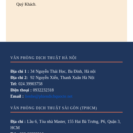
Quý Khách.
VĂN PHÒNG DỊCH THUẬT HÀ NỘI
Địa chỉ 1 :
34 Nguyễn Thái Học, Ba Đình, Hà nội
Địa chỉ 2:
92 Nguyễn Xiển, Thanh Xuân Hà Nội
Tel:
024.39903758
Điện thoại :
0932232318
Email :
lienhe@phiendichquocte.net
VĂN PHÒNG DỊCH THUẬT SÀI GÒN (TPHCM)
Địa chỉ :
Lầu 6, Tòa nhà Master, 155 Hai Bà Trưng, P6, Quận 3,
HCM