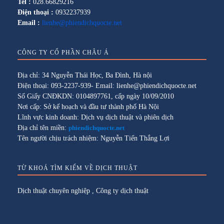
Tel :
028.66829216
Điện thoại :
0932237939
Email :
lienhe@phiendichquocte.net
CÔNG TY CỔ PHẦN CHÂU Á
Địa chỉ: 34 Nguyễn Thái Học, Ba Đình, Hà nội
Điện thoại: 093-2237-939- Email: lienhe@phiendichquocte.net
Số Giấy CNĐKDN: 0104897761, cấp ngày 10/09/2010
Nơi cấp: Sở kế hoạch và đầu tư thành phố Hà Nội
Lĩnh vực kinh doanh: Dịch vụ dịch thuật và phiên dịch
Địa chỉ tên miền:
phiendichquocte.net
Tên người chịu trách nhiệm: Nguyễn Tiến Thắng Lợi
TỪ KHOÁ TÌM KIẾM VỀ DỊCH THUẬT
Dịch thuật chuyên nghiệp
,
Công ty dịch thuật