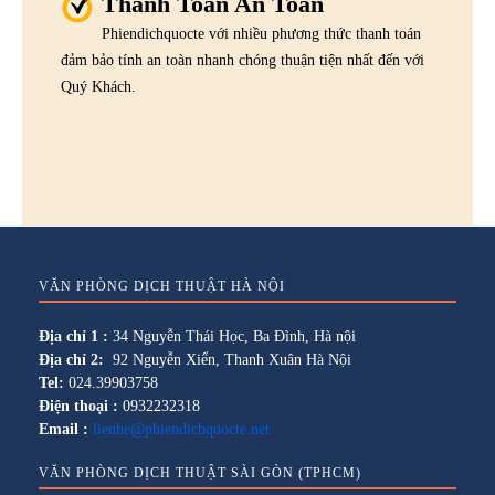
Thanh Toán An Toàn
Phiendichquocte với nhiều phương thức thanh toán
đảm bảo tính an toàn nhanh chóng thuận tiện nhất đến với
Quý Khách.
VĂN PHÒNG DỊCH THUẬT HÀ NỘI
Địa chỉ 1 :
34 Nguyễn Thái Học, Ba Đình, Hà nội
Địa chỉ 2:
92 Nguyễn Xiển, Thanh Xuân Hà Nội
Tel:
024.39903758
Điện thoại :
0932232318
Email :
lienhe@phiendichquocte.net
VĂN PHÒNG DỊCH THUẬT SÀI GÒN (TPHCM)