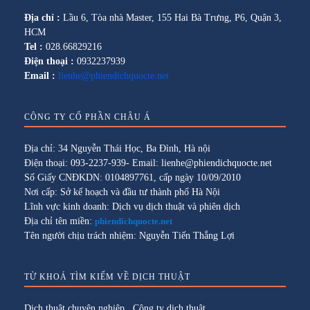
Địa chỉ :
Lầu 6, Tòa nhà Master, 155 Hai Bà Trưng, P6, Quận 3,
HCM
Tel :
028.66829216
Điện thoại :
0932237939
Email :
lienhe@phiendichquocte.net
CÔNG TY CỔ PHẦN CHÂU Á
Địa chỉ: 34 Nguyễn Thái Học, Ba Đình, Hà nội
Điện thoại: 093-2237-939- Email: lienhe@phiendichquocte.net
Số Giấy CNĐKDN: 0104897761, cấp ngày 10/09/2010
Nơi cấp: Sở kế hoạch và đầu tư thành phố Hà Nội
Lĩnh vực kinh doanh: Dịch vụ dịch thuật và phiên dịch
Địa chỉ tên miền:
phiendichquocte.net
Tên người chịu trách nhiệm: Nguyễn Tiến Thắng Lợi
TỪ KHOÁ TÌM KIẾM VỀ DỊCH THUẬT
Dịch thuật chuyên nghiệp
,
Công ty dịch thuật