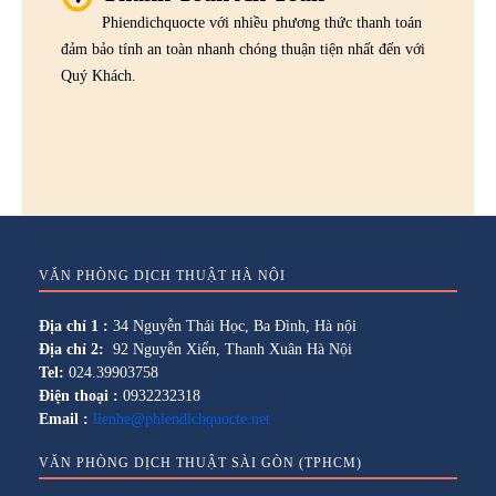
Phiendichquocte với nhiều phương thức thanh toán
đảm bảo tính an toàn nhanh chóng thuận tiện nhất đến với
Quý Khách.
VĂN PHÒNG DỊCH THUẬT HÀ NỘI
Địa chỉ 1 :
34 Nguyễn Thái Học, Ba Đình, Hà nội
Địa chỉ 2:
92 Nguyễn Xiển, Thanh Xuân Hà Nội
Tel:
024.39903758
Điện thoại :
0932232318
Email :
lienhe@phiendichquocte.net
VĂN PHÒNG DỊCH THUẬT SÀI GÒN (TPHCM)