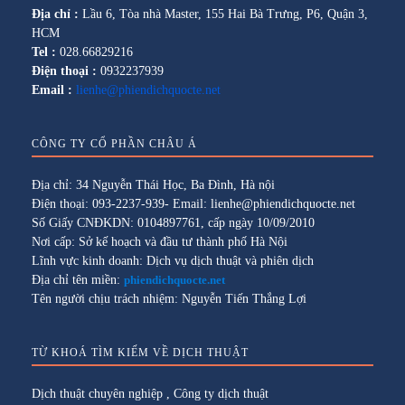
Địa chỉ :
Lầu 6, Tòa nhà Master, 155 Hai Bà Trưng, P6, Quận 3,
HCM
Tel :
028.66829216
Điện thoại :
0932237939
Email :
lienhe@phiendichquocte.net
CÔNG TY CỔ PHẦN CHÂU Á
Địa chỉ: 34 Nguyễn Thái Học, Ba Đình, Hà nội
Điện thoại: 093-2237-939- Email: lienhe@phiendichquocte.net
Số Giấy CNĐKDN: 0104897761, cấp ngày 10/09/2010
Nơi cấp: Sở kế hoạch và đầu tư thành phố Hà Nội
Lĩnh vực kinh doanh: Dịch vụ dịch thuật và phiên dịch
Địa chỉ tên miền:
phiendichquocte.net
Tên người chịu trách nhiệm: Nguyễn Tiến Thắng Lợi
TỪ KHOÁ TÌM KIẾM VỀ DỊCH THUẬT
Dịch thuật chuyên nghiệp
,
Công ty dịch thuật