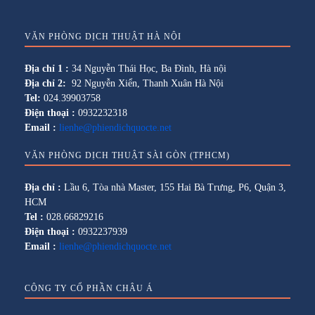
VĂN PHÒNG DỊCH THUẬT HÀ NỘI
Địa chỉ 1 :
34 Nguyễn Thái Học, Ba Đình, Hà nội
Địa chỉ 2:
92 Nguyễn Xiển, Thanh Xuân Hà Nội
Tel:
024.39903758
Điện thoại :
0932232318
Email :
lienhe@phiendichquocte.net
VĂN PHÒNG DỊCH THUẬT SÀI GÒN (TPHCM)
Địa chỉ :
Lầu 6, Tòa nhà Master, 155 Hai Bà Trưng, P6, Quận 3,
HCM
Tel :
028.66829216
Điện thoại :
0932237939
Email :
lienhe@phiendichquocte.net
CÔNG TY CỔ PHẦN CHÂU Á