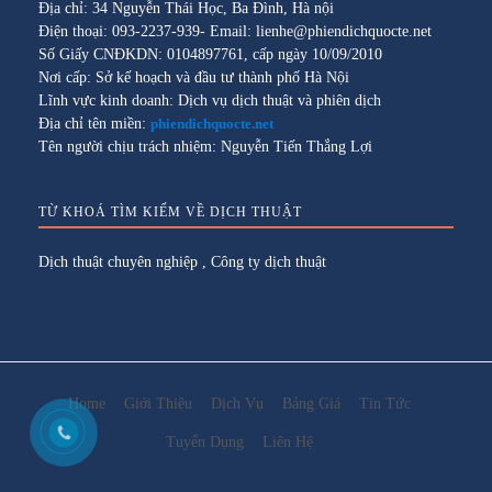
Địa chỉ: 34 Nguyễn Thái Học, Ba Đình, Hà nội
Điện thoại: 093-2237-939- Email: lienhe@phiendichquocte.net
Số Giấy CNĐKDN: 0104897761, cấp ngày 10/09/2010
Nơi cấp: Sở kế hoạch và đầu tư thành phố Hà Nội
Lĩnh vực kinh doanh: Dịch vụ dịch thuật và phiên dịch
Địa chỉ tên miền:
phiendichquocte.net
Tên người chịu trách nhiệm: Nguyễn Tiến Thắng Lợi
TỪ KHOÁ TÌM KIẾM VỀ DỊCH THUẬT
Dịch thuật chuyên nghiệp
,
Công ty dịch thuật
Home
Giới Thiệu
Dịch Vụ
Bảng Giá
Tin Tức
Tuyển Dụng
Liên Hệ