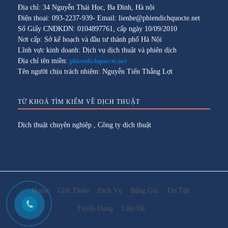
Địa chỉ: 34 Nguyễn Thái Học, Ba Đình, Hà nội
Điện thoại: 093-2237-939- Email: lienhe@phiendichquocte.net
Số Giấy CNĐKDN: 0104897761, cấp ngày 10/09/2010
Nơi cấp: Sở kế hoạch và đầu tư thành phố Hà Nội
Lĩnh vực kinh doanh: Dịch vụ dịch thuật và phiên dịch
Địa chỉ tên miền:
phiendichquocte.net
Tên người chịu trách nhiệm: Nguyễn Tiến Thắng Lợi
TỪ KHOÁ TÌM KIẾM VỀ DỊCH THUẬT
Dịch thuật chuyên nghiệp
,
Công ty dịch thuật
Home
Giới Thiệu
Dịch Vụ
Bảng Giá
Tin Tức
Tuyển Dụng
Liên Hệ