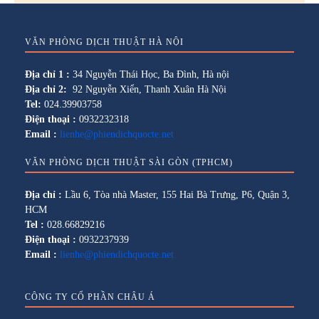
VĂN PHÒNG DỊCH THUẬT HÀ NỘI
Địa chỉ 1 :
34 Nguyễn Thái Học, Ba Đình, Hà nội
Địa chỉ 2:
92 Nguyễn Xiển, Thanh Xuân Hà Nội
Tel:
024.39903758
Điện thoại :
0932232318
Email :
lienhe@phiendichquocte.net
VĂN PHÒNG DỊCH THUẬT SÀI GÒN (TPHCM)
Địa chỉ :
Lầu 6, Tòa nhà Master, 155 Hai Bà Trưng, P6, Quận 3,
HCM
Tel :
028.66829216
Điện thoại :
0932237939
Email :
lienhe@phiendichquocte.net
CÔNG TY CỔ PHẦN CHÂU Á