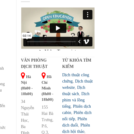
VĂN PHÒNG
TỪ KHÓA TÌM
DỊCH THUẬT
KIẾM
ính
Dịch thuật công
Hà
Hồ
chứng
,
Dịch thuật
Nội
Chí
ọng
website
,
Dịch
(8h00 -
Minh
ều
18h00)
(8h00 -
thuật sách
,
Dịch
18h00)
phim và lồng
34
đến
tiếng
,
Phiên dịch
155
Nguyễn
cabin
,
Phiên dịch
Hai Bà
Thái
nối tiếp
,
Phiên
Trưng,
Học,
u
dịch đuổi
,
Phiên
P.6,
Ba
chức
dịch hội thảo
,
Q.3,
Đình,