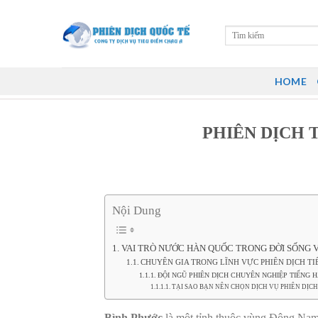
Skip
to
content
HOME
PHIÊN DỊCH 
Nội Dung
VAI TRÒ NƯỚC HÀN QUỐC TRONG ĐỜI SỐNG V
CHUYÊN GIA TRONG LĨNH VỰC PHIÊN DỊCH T
ĐỘI NGŨ PHIÊN DỊCH CHUYÊN NGHIỆP TIẾNG 
TẠI SAO BẠN NÊN CHỌN DỊCH VỤ PHIÊN DỊCH
Bình Phước
là một tỉnh thuộc vùng Đông Nam 