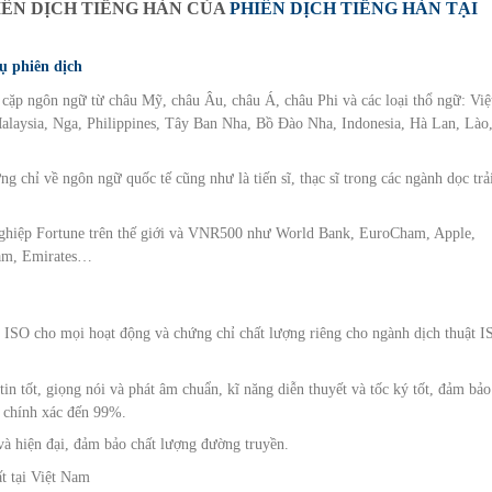
IÊN DỊCH TIẾNG HÀN CỦA
PHIÊN DỊCH TIẾNG HÀN TẠI
ụ phiên dịch
 cặp ngôn ngữ từ châu Mỹ, châu Âu, châu Á, châu Phi và các loại thổ ngữ: Việ
alaysia, Nga, Philippines, Tây Ban Nha, Bồ Đào Nha, Indonesia, Hà Lan, Lào
 chỉ về ngôn ngữ quốc tế cũng như là tiến sĩ, thạc sĩ trong các ngành dọc trả
nghiệp Fortune trên thế giới và VNR500 như World Bank, EuroCham, Apple,
nam, Emirates…
 ISO cho mọi hoạt động và chứng chỉ chất lượng riêng cho ngành dịch thuật 
in tốt, giọng nói và phát âm chuẩn, kĩ năng diễn thuyết và tốc ký tốt, đảm bảo
à chính xác đến 99%.
n và hiện đại, đảm bảo chất lượng đường truyền.
t tại Việt Nam