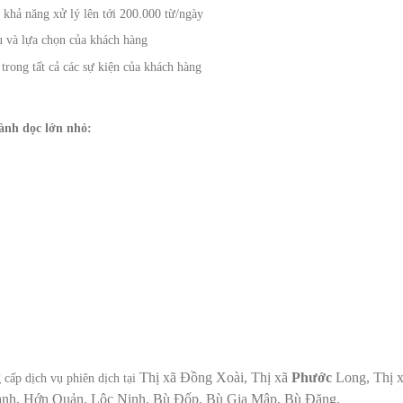
 khả năng xử lý lên tới 200.000 từ/ngày
u và lựa chọn của khách hàng
trong tất cả các sự kiện của khách hàng
gành dọc lớn nhỏ:
Thị xã Đồng Xoài, Thị xã
Phước
Long, Thị 
cấp dịch vụ phiên dịch tại
nh, Hớn Quản, Lộc Ninh, Bù Đốp, Bù Gia Mập, Bù Đăng.