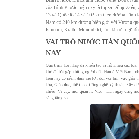
của Bình Phước hiện nay là thị xã Đồng Xoài
13 và Quốc lộ 14 và 102 km theo đường Tỉnh lộ
Nam có 240 km đường biên giới với Vương quố
Khmum, Kratie, Mundulkiri, tỉnh là cửa ngõ đ
VAI TRÒ NƯỚC HÀN QUỐ
NAY
Quá trình hội nhập đã khiến tạo ra rất nhiều các loạ
khó để bắt gặp những người dân Hàn ở Việt Nam, nh
hiện nay có niềm đam mê lớn đối với lĩnh vực giải t
hóa, Giáo dục, thể thao, Công nghệ kỹ thuật, Xây d
nhiều. Vì vậy, mối quan hệ Việt – Hàn ngày càng một
càng tăng cao.