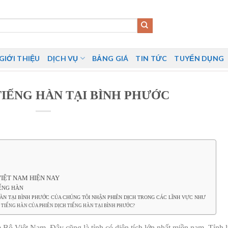
GIỚI THIỆU
DỊCH VỤ
BẢNG GIÁ
TIN TỨC
TUYỂN DỤNG
TIẾNG HÀN TẠI BÌNH PHƯỚC
IỆT NAM HIỆN NAY
IẾNG HÀN
HÀN TẠI BÌNH PHƯỚC CỦA CHÚNG TÔI NHẬN PHIÊN DỊCH TRONG CÁC LĨNH VỰC NHƯ
 TIẾNG HÀN CỦA PHIÊN DỊCH TIẾNG HÀN TẠI BÌNH PHƯỚC?
Bộ Việt Nam. Đây cũng là tỉnh có diện tích lớn nhất miền nam. Tỉnh 