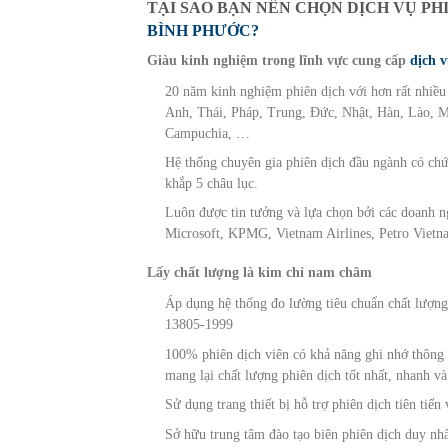
TẠI SAO BẠN NÊN CHỌN DỊCH VỤ PH
BÌNH PHƯỚC?
Giàu kinh nghiệm trong lĩnh vực cung cấp
dịch v
20 năm kinh nghiệm phiên dịch với hơn rất nhiều
Anh, Thái, Pháp, Trung, Đức, Nhật, Hàn, Lào, M
Campuchia, …
Hệ thống chuyên gia phiên dịch đầu ngành có chứng
khắp 5 châu lục.
Luôn được tin tưởng và lựa chọn bởi các doanh 
Microsoft, KPMG, Vietnam Airlines, Petro Viet
Lấy chất lượng là kim chỉ nam châm
Áp dụng hệ thống đo lường tiêu chuẩn chất lượng
13805-1999
100% phiên dịch viên có khả năng ghi nhớ thông t
mang lại chất lượng phiên dịch tốt nhất, nhanh v
Sử dụng trang thiết bị hỗ trợ phiên dịch tiên tiế
Sở hữu trung tâm đào tạo biên phiên dịch duy nhấ