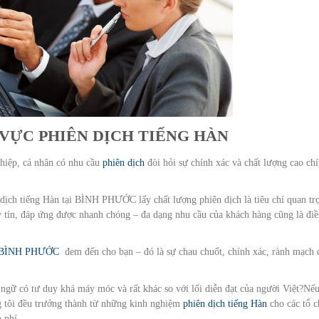
VỰC PHIÊN DỊCH TIẾNG HÀN
hiệp, cá nhân có nhu cầu
phiên dịch
đòi hỏi sự chính xác và chất lượng cao ch
.
dịch tiếng Hàn tại BÌNH PHƯỚC lấy chất lượng phiên dịch là tiêu chí quan tr
y tín, đáp ứng được nhanh chóng – đa dạng nhu cầu của khách hàng cũng là đi
ại BÌNH PHƯỚC
đem đến cho bạn – đó là sự chau chuốt, chính xác, rành mạch 
 ngữ có tư duy khá máy móc và rất khác so với lối diễn đạt của người Việt?Nế
g tôi đều trưởng thành từ những kinh nghiệm
phiên dịch tiếng Hàn
cho các tổ 
 phí.