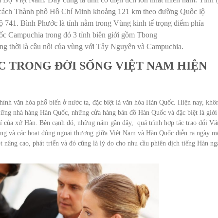
, cách Thành phố Hồ Chí Minh khoảng 121 km theo đường Quốc lộ
 741. Bình Phước là tỉnh nằm trong Vùng kinh tế trọng điểm phía
c Campuchia trong đó 3 tỉnh biên giới gồm Tbong
ồng thời là cầu nối của vùng với Tây Nguyên và Campuchia.
C TRONG ĐỜI SỐNG VIỆT NAM HIỆN
i hình văn hóa phổ biến ở nước ta, đặc biệt là văn hóa Hàn Quốc. Hiện nay, khô
ững nhà hàng Hàn Quốc, những cửa hàng bán đồ Hàn Quốc và đặc biệt là giới 
rí của xứ Hàn. Bên cạnh đó, những năm gần đây, quá trình hợp tác trao đổi Vă
ựng và các hoạt động ngoại thương giữa Việt Nam và Hàn Quốc diễn ra ngày m
 nâng cao, phát triển và đó cũng là lý do cho nhu cầu phiên dịch tiếng Hàn ng