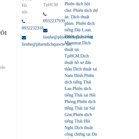
Phiên dịch hội
TpHCM
Hà
chợ
,
Phiên dịch dự
nội.
án
,
Dịch thuật
0932237939
phim
,
Phiên dịch
0932232318
tiếng Đài Loan
,
TÔI
Phiên dịch tiếng
lienhe@phiendichquocte.net
Myanmar
,
Dịch
lienhe@phiendichquocte.net
thuật tại
TpHCM
,
Dịch
thuật hồ sơ đấu
hảo
thầu
,
Dịch thuật tại
Nam Định
,
Phiên
dịch tiếng Thái
Lan
,
Phiên dịch
tiếng Thái tại Hải
Phòng
,
Phiên dịch
tiếng Thái tại Sài
Gòn
,
Phiên dịch
tiếng Thái Hội
Nghị
,
Dịch thuật
công chứng tại Đà