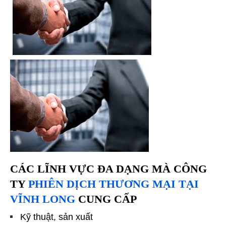
CÁC LĨNH VỰC ĐA DẠNG MÀ
CÔNG
TY
PHIÊN DỊCH THƯƠNG MẠI TẠI
VĨNH LONG
CUNG CẤP
Kỹ thuật, sản xuất