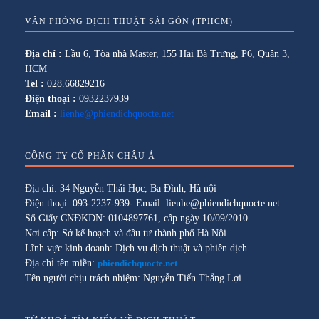
VĂN PHÒNG DỊCH THUẬT SÀI GÒN (TPHCM)
Địa chỉ :
Lầu 6, Tòa nhà Master, 155 Hai Bà Trưng, P6, Quận 3,
HCM
Tel :
028.66829216
Điện thoại :
0932237939
Email :
lienhe@phiendichquocte.net
CÔNG TY CỔ PHẦN CHÂU Á
Địa chỉ: 34 Nguyễn Thái Học, Ba Đình, Hà nội
Điện thoại: 093-2237-939- Email: lienhe@phiendichquocte.net
Số Giấy CNĐKDN: 0104897761, cấp ngày 10/09/2010
Nơi cấp: Sở kế hoạch và đầu tư thành phố Hà Nội
Lĩnh vực kinh doanh: Dịch vụ dịch thuật và phiên dịch
Địa chỉ tên miền:
phiendichquocte.net
Tên người chịu trách nhiệm: Nguyễn Tiến Thắng Lợi