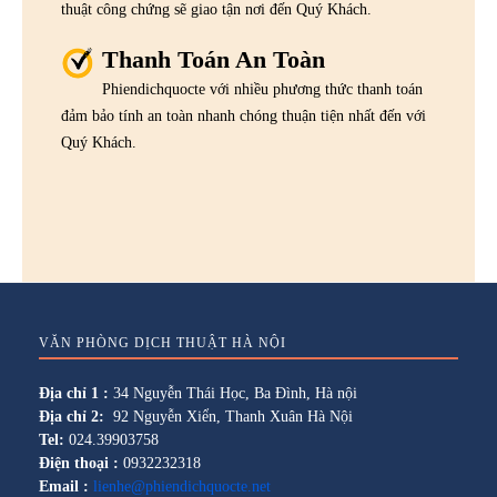
thuật công chứng sẽ giao tận nơi đến Quý Khách.
Thanh Toán An Toàn
Phiendichquocte với nhiều phương thức thanh toán
đảm bảo tính an toàn nhanh chóng thuận tiện nhất đến với
Quý Khách.
VĂN PHÒNG DỊCH THUẬT HÀ NỘI
Địa chỉ 1 :
34 Nguyễn Thái Học, Ba Đình, Hà nội
Địa chỉ 2:
92 Nguyễn Xiển, Thanh Xuân Hà Nội
Tel:
024.39903758
Điện thoại :
0932232318
Email :
lienhe@phiendichquocte.net