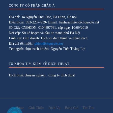
CÔNG TY CỔ PHẦN CHÂU Á
Địa chỉ: 34 Nguyễn Thái Học, Ba Đình, Hà nội
Điện thoại: 093-2237-939- Email: lienhe@phiendichquocte.net
Số Giấy CNĐKDN: 0104897761, cấp ngày 10/09/2010
Nơi cấp: Sở kế hoạch và đầu tư thành phố Hà Nội
Lĩnh vực kinh doanh: Dịch vụ dịch thuật và phiên dịch
Địa chỉ tên miền:
phiendichquocte.net
Tên người chịu trách nhiệm: Nguyễn Tiến Thắng Lợi
TỪ KHOÁ TÌM KIẾM VỀ DỊCH THUẬT
Dịch thuật chuyên nghiệp
,
Công ty dịch thuật
Home
Giới Thiệu
Dịch Vụ
Bảng Giá
Tin Tức