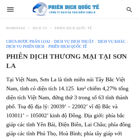
HOMEPAGE
DỊCH VỤ
PHIÊN DỊCH QUỐC TẾ
CHƯA ĐƯỢC PHÂN LOẠI
DỊCH VỤ DỊCH THUẬT
DỊCH VỤ KHÁC
DỊCH VỤ PHIÊN DỊCH
PHIÊN DỊCH QUỐC TẾ
PHIÊN DỊCH THƯƠNG MẠI TẠI SƠN
LA
Tại Việt Nam, Sơn La là tỉnh miền núi Tây Bắc Việt
Nam, tỉnh có diện tích 14.125 km² chiếm 4,27% tổng
diện tích Việt Nam, đứng thứ 3 trong số 63 tỉnh thành
phố. Toạ độ địa lý: 20039’ – 22002’ vĩ độ Bắc và
103011’ – 105002’ kinh độ Đông. Địa giới: phía bắc
giáp các tỉnh Yên Bái, Điện Biên, Lai Châu; phía đông
giáp các tỉnh Phú Thọ, Hoà Bình; phía tây giáp với