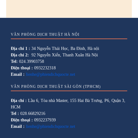
VĂN PHÒNG DỊCH THUẬT HÀ NỘI
Địa chỉ 1 :
34 Nguyễn Thái Học, Ba Đình, Hà nội
Địa chỉ 2:
92 Nguyễn Xiển, Thanh Xuân Hà Nội
Tel:
024.39903758
Điện thoại :
0932232318
Email :
lienhe@phiendichquocte.net
VĂN PHÒNG DỊCH THUẬT SÀI GÒN (TPHCM)
Địa chỉ :
Lầu 6, Tòa nhà Master, 155 Hai Bà Trưng, P6, Quận 3,
HCM
Tel :
028.66829216
Điện thoại :
0932237939
Email :
lienhe@phiendichquocte.net