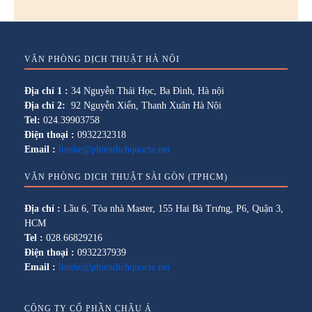
VĂN PHÒNG DỊCH THUẬT HÀ NỘI
Địa chỉ 1 :
34 Nguyễn Thái Học, Ba Đình, Hà nội
Địa chỉ 2:
92 Nguyễn Xiển, Thanh Xuân Hà Nội
Tel:
024.39903758
Điện thoại :
0932232318
Email :
lienhe@phiendichquocte.net
VĂN PHÒNG DỊCH THUẬT SÀI GÒN (TPHCM)
Địa chỉ :
Lầu 6, Tòa nhà Master, 155 Hai Bà Trưng, P6, Quận 3,
HCM
Tel :
028.66829216
Điện thoại :
0932237939
Email :
lienhe@phiendichquocte.net
CÔNG TY CỔ PHẦN CHÂU Á