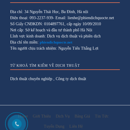
Địa chỉ: 34 Nguyễn Thái Học, Ba Đình, Hà nội
Điện thoại: 093-2237-939- Email: lienhe@phiendichquocte.net
Số Giấy CNĐKDN: 0104897761, cấp ngày 10/09/2010
Nơi cấp: Sở kế hoạch và đầu tư thành phố Hà Nội
Lĩnh vực kinh doanh: Dịch vụ dịch thuật và phiên dịch
Địa chỉ tên miền:
phiendichquocte.net
Tên người chịu trách nhiệm: Nguyễn Tiến Thắng Lợi
TỪ KHOÁ TÌM KIẾM VỀ DỊCH THUẬT
Dịch thuật chuyên nghiệp
,
Công ty dịch thuật
Home
Giới Thiệu
Dịch Vụ
Bảng Giá
Tin Tức
Tuyển Dụng
Liên Hệ