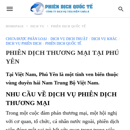
HOMEPAGE
DỊCH VỤ
PHIÊN DỊCH QUỐC TẾ
CHƯA ĐƯỢC PHÂN LOẠI
DỊCH VỤ DỊCH THUẬT
DỊCH VỤ KHÁC
DỊCH VỤ PHIÊN DỊCH
PHIÊN DỊCH QUỐC TẾ
PHIÊN DỊCH THƯƠNG MẠI TẠI PHÚ
YÊN
Tại Việt Nam, Phú Yên là một tỉnh ven biển thuộc
vùng duyên hải Nam Trung Bộ Việt Nam.
NHU CẦU VỀ DỊCH VỤ PHIÊN DỊCH
THƯƠNG MẠI
Trong một cuộc đàm phán thương mại, một hội nghị
với cơ quan, tổ chức, cá nhân nước ngoài, phiên dịch
viên đóng một vai trò hết sức quan trọng trong việc