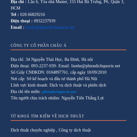
Địa chỉ :
Lầu 6, Tòa nhà Master, 155 Hai Bà Trưng, P6, Quận 3,
HCM
Tel :
028.66829216
Điện thoại :
0932237939
Email :
lienhe@phiendichquocte.net
CÔNG TY CỔ PHẦN CHÂU Á
Địa chỉ: 34 Nguyễn Thái Học, Ba Đình, Hà nội
Điện thoại: 093-2237-939- Email: lienhe@phiendichquocte.net
Số Giấy CNĐKDN: 0104897761, cấp ngày 10/09/2010
Nơi cấp: Sở kế hoạch và đầu tư thành phố Hà Nội
Lĩnh vực kinh doanh: Dịch vụ dịch thuật và phiên dịch
Địa chỉ tên miền:
phiendichquocte.net
Tên người chịu trách nhiệm: Nguyễn Tiến Thắng Lợi
TỪ KHOÁ TÌM KIẾM VỀ DỊCH THUẬT
Dịch thuật chuyên nghiệp
,
Công ty dịch thuật