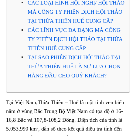
CÁC LOẠI HÌNH HỘI NGHỊ/ HỘI THẢO
MÀ CÔNG TY PHIÊN DỊCH HỘI THẢO
TẠI THỪA THIÊN HUẾ CUNG CẤP
CÁC LĨNH VỰC ĐA DẠNG MÀ CÔNG
TY PHIÊN DỊCH HỘI THẢO TẠI THỪA
THIÊN HUẾ CUNG CẤP
TẠI SAO PHIÊN DỊCH HỘI THẢO TẠI
THỪA THIÊN HUẾ LÀ SỰ LỤA CHỌN
HÀNG ĐẦU CHO QUÝ KHÁCH?
Tại Việt Nam,Thừa Thiên – Huế là một tỉnh ven biển
nằm ở vùng Bắc Trung Bộ Việt Nam có tọa độ ở 16-
16,8 Bắc và 107,8-108,2 Đông. Diện tích của tỉnh là
5.053,990 km², dân số theo kết quả điều tra tính đến