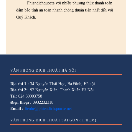
Phiendichquocte với nhiều phương thức thanh toán
đảm bảo tính an toàn nhanh chóng thuận tiện nhất đến với
Quý Khách.
VĂN PHÒNG DỊCH THUẬT HÀ NỘI
Địa chỉ 1 :
34 Nguyễn Thái Học, Ba Đình, Hà nội
Địa chỉ 2:
92 Nguyễn Xiển, Thanh Xuân Hà Nội
Tel:
024.39903758
Điện thoại :
0932232318
Email :
lienhe@phiendichquocte.net
VĂN PHÒNG DỊCH THUẬT SÀI GÒN (TPHCM)