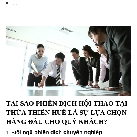
…
TẠI SAO
PHIÊN DỊCH HỘI THẢO TẠI
THỪA THIÊN HUẾ
LÀ SỰ LỤA CHỌN
HÀNG ĐẦU CHO QUÝ KHÁCH?
Đội ngũ phiên dịch chuyên nghiệp