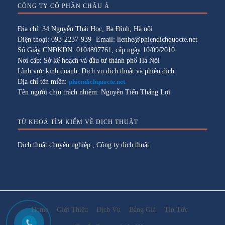
CÔNG TY CỔ PHẦN CHÂU Á
Địa chỉ: 34 Nguyễn Thái Học, Ba Đình, Hà nội
Điện thoại: 093-2237-939- Email: lienhe@phiendichquocte.net
Số Giấy CNĐKDN: 0104897761, cấp ngày 10/09/2010
Nơi cấp: Sở kế hoạch và đầu tư thành phố Hà Nội
Lĩnh vực kinh doanh: Dịch vụ dịch thuật và phiên dịch
Địa chỉ tên miền:
phiendichquocte.net
Tên người chịu trách nhiệm: Nguyễn Tiến Thắng Lợi
TỪ KHOÁ TÌM KIẾM VỀ DỊCH THUẬT
Dịch thuật chuyên nghiệp
,
Công ty dịch thuật
Home
Giới Thiệu
Dịch Vụ
Bảng Giá
Tin Tức