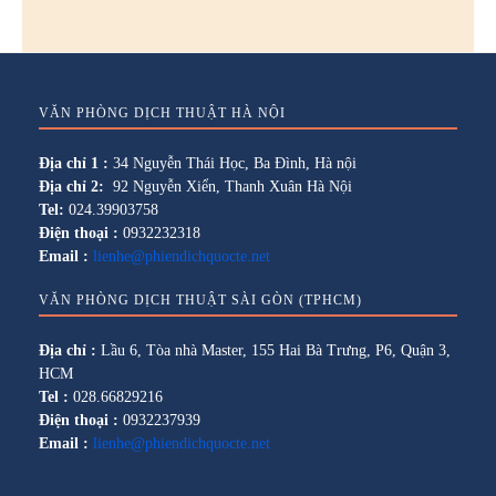
VĂN PHÒNG DỊCH THUẬT HÀ NỘI
Địa chỉ 1 :
34 Nguyễn Thái Học, Ba Đình, Hà nội
Địa chỉ 2:
92 Nguyễn Xiển, Thanh Xuân Hà Nội
Tel:
024.39903758
Điện thoại :
0932232318
Email :
lienhe@phiendichquocte.net
VĂN PHÒNG DỊCH THUẬT SÀI GÒN (TPHCM)
Địa chỉ :
Lầu 6, Tòa nhà Master, 155 Hai Bà Trưng, P6, Quận 3,
HCM
Tel :
028.66829216
Điện thoại :
0932237939
Email :
lienhe@phiendichquocte.net