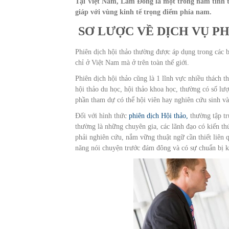
Tại Việt Nam, Lâm Đồng là một trong năm tỉnh th
giáp với vùng kinh tế trọng điểm phía nam.
SƠ LƯỢC VỀ DỊCH VỤ PH
Phiên dịch hội thảo thường được áp dụng trong các b
chỉ ở Việt Nam mà ở trên toàn thế giới.
Phiên dịch hội thảo cũng là 1 lĩnh vực nhiều thách 
hội thảo du học, hội thảo khoa học, thường có số l
phần tham dự có thể hội viên hay nghiên cứu sinh và
Đối với hình thức
phiên dịch Hội thảo,
thường tập tr
thường là những chuyên gia, các lãnh đạo có kiến th
phải nghiên cứu, nắm vững thuật ngữ cần thiết liên 
năng nói chuyện trước đám đông và có sự chuẩn bị kỹ 