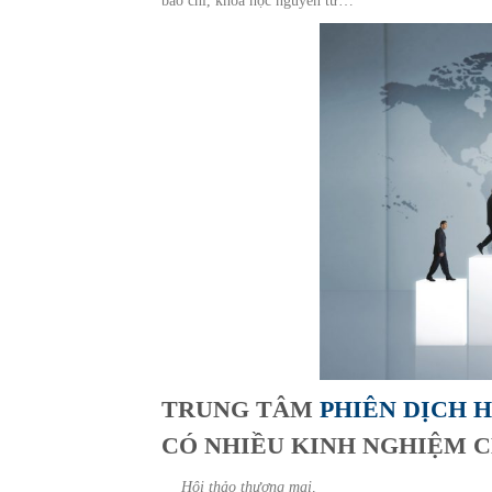
báo chí, khoa học nguyên tử…
TRUNG TÂM
PHIÊN DỊCH 
CÓ NHIỀU KINH NGHIỆM 
Hội thảo thương mại,