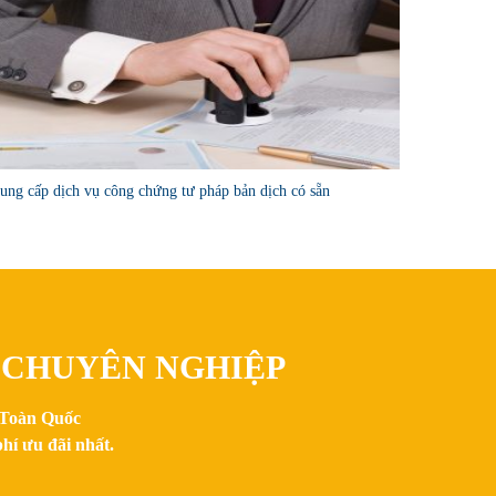
ung cấp dịch vụ công chứng tư pháp bản dịch có sẵn
, CHUYÊN NGHIỆP
n Toàn Quốc
hí ưu đãi nhất.