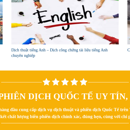
Dịch thuật tiếng Anh – Dịch công chứng tài liệu tiếng Anh
C
chuyên nghiệp
PHIÊN DỊCH QUỐC TẾ UY TÍN
hàng đầu cung cấp dịch vụ dịch thuật và phiên dịch Quốc Tế trê
kết chất lượng biên phiên dịch chính xác, đúng hẹn, cùng với chi p