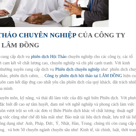
 THẢO CHUYÊN NGHIỆP
CỦA CÔNG TY
I LÂM ĐỒNG
cung cấp dịch vụ
phiên dịch Hội Thảo
chuyên nghiệp cho các công ty, các tổ
i cam kết về chất lượng cao, chuyên nghiệp và chi phí cạnh tranh. Với kinh
i thường xuyên cung cấp dịch vụ
Phiên dịch chuyên nghiệp
như: phiên dich chu
 thảo, phiên dịch cabin,…
Công ty phiên dịch hội thảo tại LÂM ĐỒNG
hiện cu
luôn cam kết đáp ứng cao nhất yêu cầu phiên dịch của quý khách, đặt trách nhi
của mình.
chuyên môn, kỹ năng, và thái độ làm việc của đội ngũ biên Phiên dịch. Với phư
 đặc biệt đề cao sự tâm huyết, đam mê với nghề nghiệp và phong cách làm việc
ôn vượt trội so với các đơn vị Biên Phiên dịch khác về chất lượng: thuật ngữ
 việc cũng như chế độ hâu mãi như: Bảo mật tài liệu dịch thuật, lưu trữ tài liệ
thông dụng như: Anh, Pháp, Đức, Ý, Nhật, Hàn, Trung..chúng tôi còn cung cấp 
.. và hơn 50 chuyên ngành chuyên sâu như: Kinh tế, tài chính, luật, thời tran