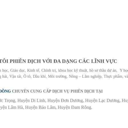
TÔI PHIÊN DỊCH VỚI ĐA DẠNG CÁC LĨNH VỰC
 học, Giáo dục, Kinh tế, Chính trị, khoa học kỹ thuật, hồ sơ thầu dự án, Y họ
 hải, Vận tải, Ô tô, Dầu khí, Môi trường, Nông – Lâm nghiệp, Thực phẩm, v
 ĐỒNG
CHUYÊN CUNG CẤP DỊCH VỤ PHIÊN DỊCH TẠI
Đức Trọng, Huyện Di Linh, Huyện Đơn Dương, Huyện Lạc Dương, Hu
Huyện Lâm Hà, Huyện Bảo Lâm, Huyện Đam Rông.