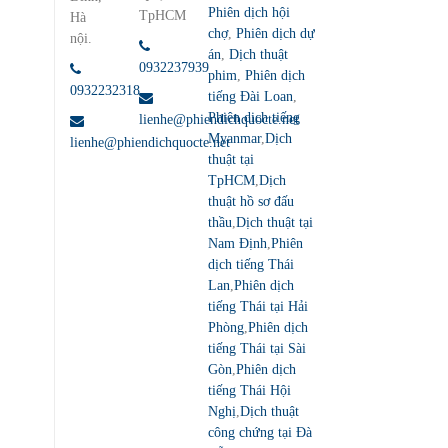
Phiên dịch hội
TpHCM
Hà
chợ
,
Phiên dịch dự
nội.
án
,
Dịch thuật
0932237939
phim
,
Phiên dịch
0932232318
tiếng Đài Loan
,
Phiên dịch tiếng
lienhe@phiendichquocte.net
Myanmar
,
Dịch
lienhe@phiendichquocte.net
thuật tại
TpHCM
,
Dịch
thuật hồ sơ đấu
thầu
,
Dịch thuật tại
Nam Định
,
Phiên
dịch tiếng Thái
Lan
,
Phiên dịch
tiếng Thái tại Hải
Phòng
,
Phiên dịch
tiếng Thái tại Sài
Gòn
,
Phiên dịch
tiếng Thái Hội
Nghị
,
Dịch thuật
công chứng tại Đà