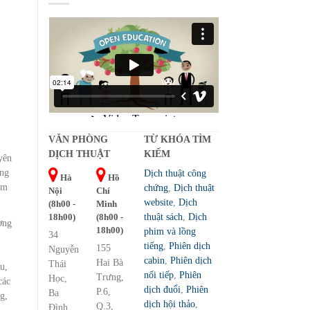
VĂN PHÒNG
TỪ KHÓA TÌM
DỊCH THUẬT
KIẾM
yên
ng
Dịch thuật công
Hà
Hồ
ệm
chứng
,
Dịch thuật
Nội
Chí
website
,
Dịch
(8h00 -
Minh
18h00)
(8h00 -
thuật sách
,
Dịch
ơng
18h00)
phim và lồng
34
tiếng
,
Phiên dịch
155
Nguyễn
cabin
,
Phiên dịch
Hai Bà
Thái
u,
nối tiếp
,
Phiên
Trưng,
Học,
các
dịch đuổi
,
Phiên
P.6,
Ba
g,
dịch hội thảo
,
Q.3,
Đình,