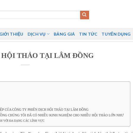
GIỚI THIỆU
DỊCH VỤ
BẢNG GIÁ
TIN TỨC
TUYỂN DỤNG
 HỘI THẢO TẠI LÂM ĐỒNG
ỆP CỦA CÔNG TY PHIÊN DỊCH HỘI THẢO TẠI LÂM ĐỒNG
ĐỒNG CHÚNG TÔI ĐÃ CÓ NHIỀU KINH NGHIỆM CHO NHIỀU HỘI THẢO LỚN NHƯ
CH VỚI ĐA DẠNG CÁC LĨNH VỰC