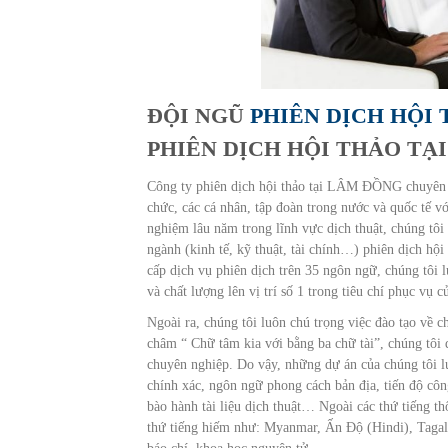
ĐỘI NGŨ
PHIÊN DỊCH HỘI
PHIÊN DỊCH HỘI THẢO TẠ
Công ty phiên dịch hội thảo tại LÂM ĐỒNG chuyên 
chức, các cá nhân, tập đoàn trong nước và quốc tế vớ
nghiệm lâu năm trong lĩnh vực dịch thuật, chúng tô
ngành (kinh tế, kỹ thuật, tài chính…) phiên dịch hội
cấp dịch vụ phiên dịch trên 35 ngôn ngữ, chúng tôi 
và chất lượng lên vị trí số 1 trong tiêu chí phục vụ 
Ngoài ra, chúng tôi luôn chú trọng việc đào tạo về 
châm “ Chữ tâm kia với bằng ba chữ tài”, chúng tôi
chuyên nghiệp. Do vậy, những dự án của chúng tôi lu
chính xác, ngôn ngữ phong cách bản địa, tiến độ công
bào hành tài liệu dịch thuật… Ngoài các thứ tiếng 
thứ tiếng hiếm như: Myanmar, Ấn Độ (Hindi), Tagalog