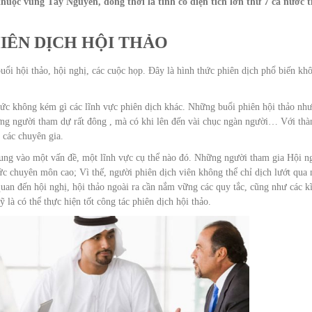
uộc vùng Tây Nguyên, đồng thời là tỉnh có diện tích lớn thứ 7 cả nước t
IÊN DỊCH HỘI THẢO
uổi hội thảo, hội nghị, các cuộc họp. Đây là hình thức phiên dịch phổ biến kh
thức không kém gì các lĩnh vực phiên dịch khác. Những buổi phiên hội thảo như
ượng người tham dự rất đông , mà có khi lên đến vài chục ngàn người… Với thà
 các chuyên gia.
ung vào một vấn đề, một lĩnh vực cụ thể nào đó. Những người tham gia Hội n
ức chuyên môn cao; Vì thế, người phiên dịch viên không thể chỉ dịch lướt qu
quan đến hội nghị, hội thảo ngoài ra cần nắm vững các quy tắc, cũng như các k
là có thể thực hiện tốt công tác phiên dịch hội thảo.