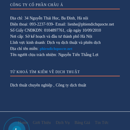
CÔNG TY CỔ PHẦN CHÂU Á
Địa chỉ: 34 Nguyễn Thái Học, Ba Đình, Hà nội
Điện thoại: 093-2237-939- Email: lienhe@phiendichquocte.net
Số Giấy CNĐKDN: 0104897761, cấp ngày 10/09/2010
Nơi cấp: Sở kế hoạch và đầu tư thành phố Hà Nội
Lĩnh vực kinh doanh: Dịch vụ dịch thuật và phiên dịch
Địa chỉ tên miền:
phiendichquocte.net
Tên người chịu trách nhiệm: Nguyễn Tiến Thắng Lợi
TỪ KHOÁ TÌM KIẾM VỀ DỊCH THUẬT
Dịch thuật chuyên nghiệp
,
Công ty dịch thuật
Home
Giới Thiệu
Dịch Vụ
Bảng Giá
Tin Tức