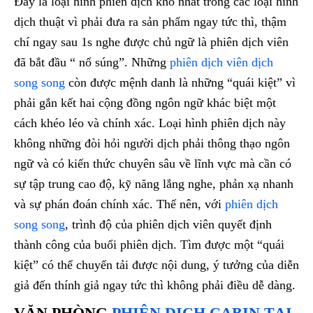
Đây là loại hình phiên dịch khó nhất trong các loại hình
dịch thuật vì phải đưa ra sản phẩm ngay tức thì, thậm
chí ngay sau 1s nghe được chủ ngữ là phiên dịch viên
đã bắt đầu “ nổ súng”. Những
phiên dịch viên dịch
song song
còn được mệnh danh là những “quái kiệt” vì
phải gắn kết hai cộng đồng ngôn ngữ khác biệt một
cách khéo léo và chính xác. Loại hình phiên dịch này
không những đòi hỏi người dịch phải thông thạo ngôn
ngữ và có kiến thức chuyên sâu về lĩnh vực mà cần có
sự tập trung cao độ, kỹ năng lắng nghe, phản xạ nhanh
và sự phán đoán chính xác. Thế nên, với
phiên dịch
song song
, trình độ của phiên dịch viên quyết định
thành công của buổi phiên dịch. Tìm được một “quái
kiệt” có thể chuyển tải được nội dung, ý tưởng của diễn
giả đến thính giả ngay tức thì không phải điều dễ dàng.
VĂN PHÒNG
PHIÊN DỊCH CABIN TẠI