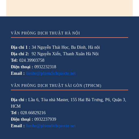
VĂN PHÒNG DỊCH THUẬT HÀ NỘI
Địa chỉ 1 :
34 Nguyễn Thái Học, Ba Đình, Hà nội
Địa chỉ 2:
92 Nguyễn Xiển, Thanh Xuân Hà Nội
Tel:
024.39903758
Điện thoại :
0932232318
Email :
lienhe@phiendichquocte.net
VĂN PHÒNG DỊCH THUẬT SÀI GÒN (TPHCM)
Địa chỉ :
Lầu 6, Tòa nhà Master, 155 Hai Bà Trưng, P6, Quận 3,
HCM
Tel :
028.66829216
Điện thoại :
0932237939
Email :
lienhe@phiendichquocte.net