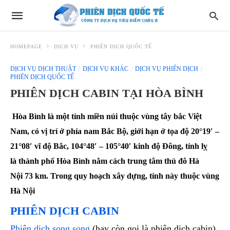
HOMEPAGE
DỊCH VỤ
PHIÊN DỊCH QUỐC TẾ
DỊCH VỤ DỊCH THUẬT
DỊCH VỤ KHÁC
DỊCH VỤ PHIÊN DỊCH
PHIÊN DỊCH QUỐC TẾ
PHIÊN DỊCH CABIN TẠI HÒA BÌNH
Hòa Bình
là một tỉnh miền núi thuộc vùng tây bắc Việt
Nam, có vị trí ở phía nam Bắc Bộ, giới hạn ở tọa độ 20°19′ –
21°08′ vĩ độ Bắc, 104°48′ – 105°40′ kinh độ Đông, tỉnh lỵ
là thành phố Hòa Bình nằm cách trung tâm thủ đô Hà
Nội 73 km. Trong quy hoạch xây dựng, tỉnh này thuộc vùng
Hà Nội
PHIÊN DỊCH CABIN
Phiên dịch song song
(hay còn gọi là phiên dịch cabin)