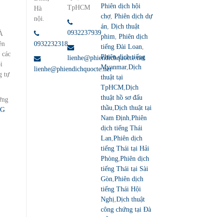
Phiên dịch hội
TpHCM
Hà
chợ
,
Phiên dịch dự
nội.
án
,
Dịch thuật
0932237939
BÀ
phim
,
Phiên dịch
0932232318
ên
tiếng Đài Loan
,
 các
Phiên dịch tiếng
lienhe@phiendichquocte.net
i
Myanmar
,
Dịch
lienhe@phiendichquocte.net
g tự
thuật tại
TpHCM
,
Dịch
thuật hồ sơ đấu
ững
thầu
,
Dịch thuật tại
NG
Nam Định
,
Phiên
dịch tiếng Thái
Lan
,
Phiên dịch
tiếng Thái tại Hải
Phòng
,
Phiên dịch
tiếng Thái tại Sài
Gòn
,
Phiên dịch
tiếng Thái Hội
Nghị
,
Dịch thuật
công chứng tại Đà