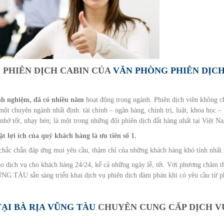
Ụ PHIÊN DỊCH CABIN CỦA
VĂN PHÒNG PHIÊN DỊC
nh nghiệm, đã có nhiều năm
hoạt động trong ngành. Phiên dịch viên không c
ột chuyên ngành nhất định: tài chính – ngân hàng, chính trị, luật, khoa học –
 nhớ tốt, nhạy bén; là một trong những đội phiên dịch đắt hàng nhất tại Việt N
ặt lợi ích của quý khách hàng là ưu tiên số 1.
o chắc chắn đáp ứng mọi yêu cầu, thậm chỉ của những khách hàng khó tính nhất
dịch vụ cho khách hàng 24/24, kể cả những ngày lễ, tết. Với phương châm t
ŨNG TÀU sẵn sàng triển khai dịch vụ phiên dịch đàm phán khi có yêu cầu từ p
ẠI BÀ RỊA VŨNG TÀU
CHUYÊN CUNG CẤP DỊCH V