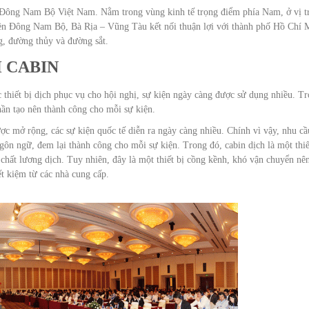
 Đông Nam Bộ Việt Nam. Nằm trong vùng kinh tế trọng điểm phía Nam, ở vị tr
iền Đông Nam Bộ, Bà Rịa – Vũng Tàu kết nối thuận lợi với thành phố Hồ Chí 
, đường thủy và đường sắt.
H CABIN
c thiết bị dịch phục vụ cho hội nghị, sự kiện ngày càng được sử dụng nhiều. T
phần tạo nên thành công cho mỗi sự kiện.
c mở rộng, các sự kiện quốc tế diễn ra ngày càng nhiều. Chính vì vậy, nhu cầ
gôn ngữ, đem lại thành công cho mỗi sự kiện. Trong đó, cabin dịch là một thiế
chất lương dịch. Tuy nhiên, đây là một thiết bị cồng kềnh, khó vận chuyển nê
iết kiệm từ các nhà cung cấp.