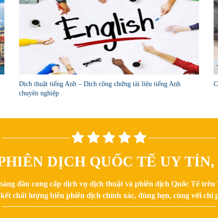
Dịch thuật tiếng Anh – Dịch công chứng tài liệu tiếng Anh
C
chuyên nghiệp
PHIÊN DỊCH QUỐC TẾ UY TÍN
hàng đầu cung cấp dịch vụ dịch thuật và phiên dịch Quốc Tế trê
kết chất lượng biên phiên dịch chính xác, đúng hẹn, cùng với chi p