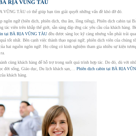
 BÀ RỊA VŨNG TÀU
RỊA VŨNG TÀU có thể giúp bạn tìm giải quyết những vấn đề khó đỡ đó.
p ngôn ngữ (biên dịch, phiên dịch, thu âm, lồng tiếng), Phiên dịch cabin tại 
ác viên trên khắp thế giới, sẵn sàng đáp ứng các yêu cầu của khách hàng. B
abin tại BÀ RỊA VŨNG TÀU
đều được sàng lọc kỹ càng nhưng vẫn phải trải qua
 quả tốt nhất. Bên cạnh việc thành thạo ngoại ngữ, phiên dịch viên của chúng tô
c của hai nguồn ngôn ngữ. Họ cũng có kinh nghiệm tham gia nhiều sự kiện tươn
ra.
hành cùng khách hàng để hỗ trợ trong suốt quá trình hợp tác. Do đó, dù với nh
ọc đời sống, Giáo dục, Du lịch khách sạn,…
Phiên dịch cabin tại BÀ RỊA VŨ
 của khách hàng.