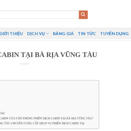
GIỚI THIỆU
DỊCH VỤ
BẢNG GIÁ
TIN TỨC
TUYỂN DỤNG
CABIN TẠI BÀ RỊA VŨNG TÀU
 TÀU
CABIN CỦA VĂN PHÒNG PHIÊN DỊCH CABIN TẠI BÀ RỊA VŨNG TÀU?
NG TÀU CHUYÊN CUNG CẤP DỊCH VỤ PHIÊN DỊCH CABIN TẠI