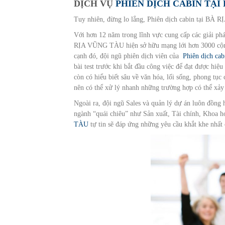
DỊCH VỤ
PHIÊN DỊCH CABIN TẠI
Tuy nhiên, đừng lo lắng, Phiên dịch cabin tại BÀ 
Với hơn 12 năm trong lĩnh vực cung cấp các giải phá
RỊA VŨNG TÀU hiện sở hữu mạng lới hơn 3000 cộng t
cạnh đó, đội ngũ phiên dịch viên của
Phiên dịch c
bài test trước khi bắt đầu công việc để đạt được hiệu
còn có hiểu biết sâu về văn hóa, lối sống, phong tụ
nên có thể xử lý nhanh những trường hợp có thể xảy 
Ngoài ra, đội ngũ Sales và quản lý dự án luôn đồng 
ngành “quái chiêu” như Sản xuất, Tài chính, Khoa h
TÀU
tự tin sẽ đáp ứng những yêu cầu khắt khe nhất