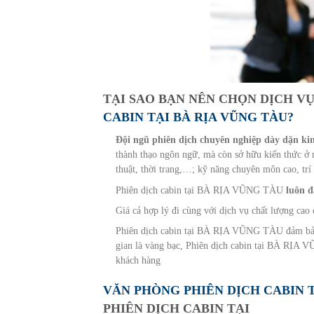
TẠI SAO BẠN NÊN CHỌN DỊCH V
CABIN TẠI BÀ RỊA VŨNG TÀU?
Đội ngũ phiên dịch chuyên nghiệp dày dặn ki
thành thạo ngôn ngữ, mà còn sở hữu kiến thức ở m
thuật, thời trang,…; kỹ năng chuyên môn cao, trí
Phiên dịch cabin tại BÀ RỊA VŨNG TÀU
luôn đ
Giá cả hợp lý đi cùng với dịch vụ chất lượng ca
Phiên dịch cabin tại BÀ RỊA VŨNG TÀU đảm bảo 
gian là vàng bạc, Phiên dịch cabin tại BÀ RỊA V
khách hàng
VĂN PHÒNG PHIÊN DỊCH CABIN T
PHIÊN DỊCH CABIN TẠI