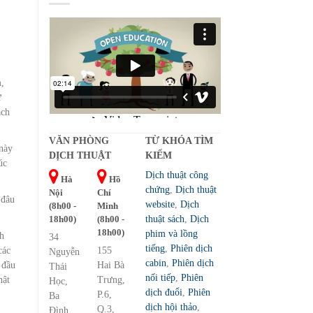
m,
ữ
ách
VĂN PHÒNG
TỪ KHÓA TÌM
 này
DỊCH THUẬT
KIẾM
úc
Dịch thuật công
Hà
Hồ
chứng
,
Dịch thuật
Nội
Chí
 đâu
website
,
Dịch
(8h00 -
Minh
18h00)
(8h00 -
thuật sách
,
Dịch
18h00)
phim và lồng
ch
34
tiếng
,
Phiên dịch
các
155
Nguyễn
cabin
,
Phiên dịch
 đầu
Hai Bà
Thái
nối tiếp
,
Phiên
hật
Trưng,
Học,
dịch đuổi
,
Phiên
P.6,
Ba
dịch hội thảo
,
Q.3,
Đình,