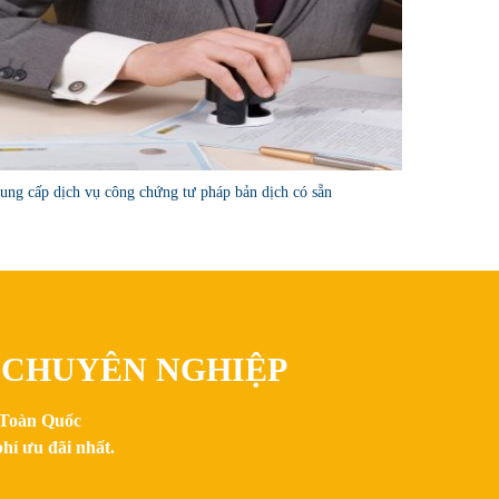
ung cấp dịch vụ công chứng tư pháp bản dịch có sẵn
, CHUYÊN NGHIỆP
n Toàn Quốc
hí ưu đãi nhất.