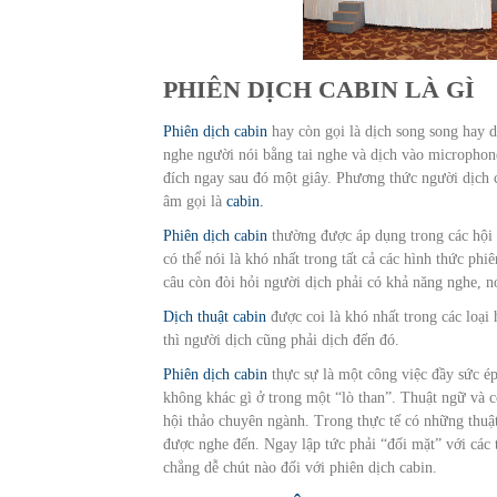
PHIÊN DỊCH CABIN LÀ GÌ
Phiên dịch cabin
hay còn gọi là dịch song song hay d
nghe người nói bằng tai nghe và dịch vào microphone
đích ngay sau đó một giây. Phương thức người dịch 
âm gọi là
cabin.
Phiên dịch cabin
thường được áp dụng trong các hội n
có thể nói là khó nhất trong tất cả các hình thức phi
câu còn đòi hỏi người dịch phải có khả năng nghe, nói
Dịch thuật cabin
được coi là khó nhất trong các loại 
thì người dịch cũng phải dịch đến đó.
Phiên dịch cabin
thực sự là một công việc đầy sức ép
không khác gì ở trong một “lò than”. Thuật ngữ và co
hội thảo chuyên ngành. Trong thực tế có những thuậ
được nghe đến. Ngay lập tức phải “đối mặt” với các 
chẳng dễ chút nào đối với phiên dịch cabin.