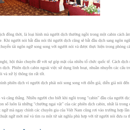
ịch đồng thời, là loại hình mà người dịch thường ngồi trong một cabin cách â
. Khi người nói bắt đầu nói thì người dịch cũng sẽ bắt đầu dịch sang ngôn ng
chuyển tải ngôn ngữ song song với người nói và được thực hiện trong phòng c
ghị, hội thảo chuyên đề với sự góp mặt của nhiều tổ chức quốc tế. Cách dịch
ên dịch. Phiên dịch cabin ngoài việc sử dụng linh hoạt, nhuần nhuyễn các cấu tr
 và xử lý thông tin rất tốt.
hình phiên dịch vì người dịch phải nói song song với diễn giả, diễn giả nói đến
 và căng thẳng. Nhiều người cho biết khi ngồi trong “cabin” đầu của người dị
n số luôn là những “chướng ngại vật” của các phiên dịch cabin, nhất là trong 
t ngữ mà ngay chính các chuyên gia của Việt Nam cũng rơi vào trường hợp lần
thuật ngữ mới mẻ và tìm ra một từ sát nghĩa phù hợp với từ người nói đưa ra t