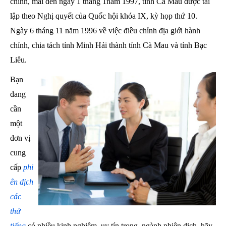
chính, mãi đến ngày 1 tháng 1năm 1997, tỉnh Cà Mau được tái
lập theo Nghị quyết của Quốc hội khóa IX, kỳ họp thứ 10.
Ngày 6 tháng 11 năm 1996 về việc điều chỉnh địa giới hành
chính, chia tách tỉnh Minh Hải thành tỉnh Cà Mau và tỉnh Bạc
Liêu.
Bạn
đang
cần
một
đơn vị
cung
cấp
phi
ên dịch
các
thứ
tiếng
có nhiều kinh nghiệm, uy tín trong
ngành phiên dịch, hãy