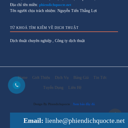
Địa chỉ tên miền:
phiendichquocte.net
Tên người chịu trách nhiệm: Nguyễn Tiến Thắng Lợi
TỪ KHOÁ TÌM KIẾM VỀ DỊCH THUẬT
Dịch thuật chuyên nghiệp
,
Công ty dịch thuật
Home
Giới Thiệu
Dịch Vụ
Bảng Giá
Tin Tức
Tuyển Dụng
Liên Hệ
Design By Phiendichquocte
Xem bản đầy đủ
Email:
lienhe@phiendichquocte.net