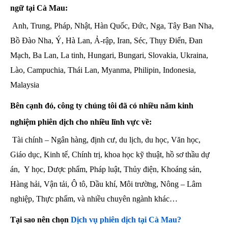
ngữ tại Cà Mau:
Anh, Trung, Pháp, Nhật, Hàn Quốc, Đức, Nga, Tây Ban Nha,
Bồ Đào Nha, Ý, Hà Lan, Ả-rập, Iran, Séc, Thụy Điển, Đan
Mạch, Ba Lan, La tinh, Hungari, Bungari, Slovakia, Ukraina,
Lào, Campuchia, Thái Lan, Myanma, Philipin, Indonesia,
Malaysia
Bên cạnh đó, công ty chúng tôi đã có nhiều năm kinh
nghiệm
phiên dịch
cho nhiều lĩnh vực về:
Tài chính – Ngân hàng, định cư, du lịch, du học, Văn học,
Giáo dục, Kinh tế, Chính trị, khoa học kỹ thuật, hồ sơ thầu dự
án, Y học, Dược phẩm, Pháp luật, Thủy điện, Khoáng sản,
Hàng hải, Vận tải, Ô tô, Dầu khí, Môi trường, Nông – Lâm
nghiệp, Thực phẩm, và nhiều chuyên ngành khác…
Tại sao nên chọn
Dịch vụ phiên dịch tại Cà Mau?