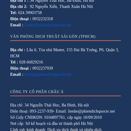
Địa chỉ 1 :
34 Nguyễn Thái Học, Ba Đình, Hà nội
Địa chỉ 2:
92 Nguyễn Xiển, Thanh Xuân Hà Nội
Tel:
024.39903758
Điện thoại :
0932232318
Email :
lienhe@phiendichquocte.net
VĂN PHÒNG DỊCH THUẬT SÀI GÒN (TPHCM)
Địa chỉ :
Lầu 6, Tòa nhà Master, 155 Hai Bà Trưng, P6, Quận 3,
HCM
Tel :
028.66829216
Điện thoại :
0932237939
Email :
lienhe@phiendichquocte.net
CÔNG TY CỔ PHẦN CHÂU Á
Địa chỉ: 34 Nguyễn Thái Học, Ba Đình, Hà nội
Điện thoại: 093-2237-939- Email: lienhe@phiendichquocte.net
Số Giấy CNĐKDN: 0104897761, cấp ngày 10/09/2010
Nơi cấp: Sở kế hoạch và đầu tư thành phố Hà Nội
Lĩnh vực kinh doanh: Dịch vụ dịch thuật và phiên dịch