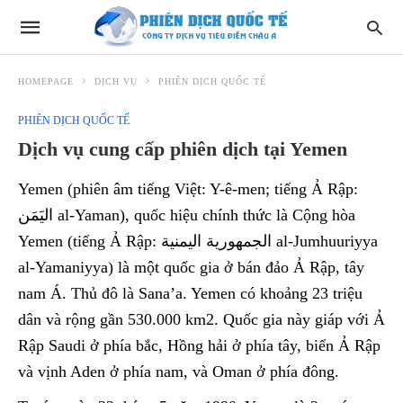
HOMEPAGE
DỊCH VỤ
PHIÊN DỊCH QUỐC TẾ
PHIÊN DỊCH QUỐC TẾ
Dịch vụ cung cấp phiên dịch tại Yemen
Yemen (phiên âm tiếng Việt: Y-ê-men; tiếng Ả Rập:
اليَمَن al-Yaman), quốc hiệu chính thức là Cộng hòa
Yemen (tiếng Ả Rập: الجمهورية اليمنية al-Jumhuuriyya
al-Yamaniyya) là một quốc gia ở bán đảo Ả Rập, tây
nam Á. Thủ đô là Sana’a. Yemen có khoảng 23 triệu
dân và rộng gần 530.000 km2. Quốc gia này giáp với Ả
Rập Saudi ở phía bắc, Hồng hải ở phía tây, biển Ả Rập
và vịnh Aden ở phía nam, và Oman ở phía đông.