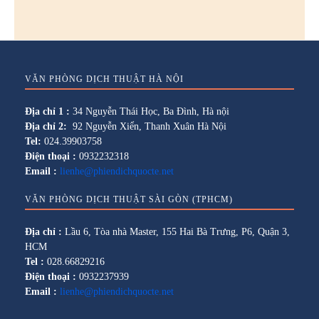
VĂN PHÒNG DỊCH THUẬT HÀ NỘI
Địa chỉ 1 :
34 Nguyễn Thái Học, Ba Đình, Hà nội
Địa chỉ 2:
92 Nguyễn Xiển, Thanh Xuân Hà Nội
Tel:
024.39903758
Điện thoại :
0932232318
Email :
lienhe@phiendichquocte.net
VĂN PHÒNG DỊCH THUẬT SÀI GÒN (TPHCM)
Địa chỉ :
Lầu 6, Tòa nhà Master, 155 Hai Bà Trưng, P6, Quận 3,
HCM
Tel :
028.66829216
Điện thoại :
0932237939
Email :
lienhe@phiendichquocte.net