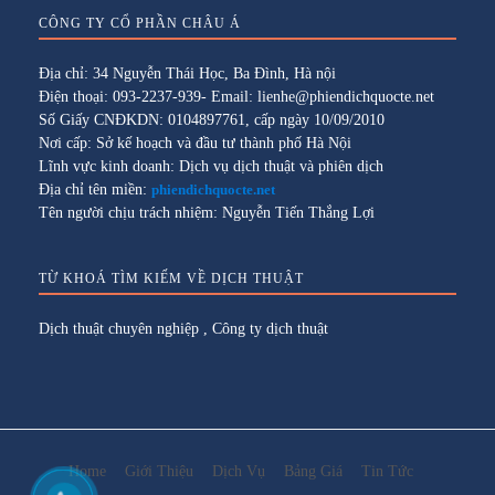
CÔNG TY CỔ PHẦN CHÂU Á
Địa chỉ: 34 Nguyễn Thái Học, Ba Đình, Hà nội
Điện thoại: 093-2237-939- Email: lienhe@phiendichquocte.net
Số Giấy CNĐKDN: 0104897761, cấp ngày 10/09/2010
Nơi cấp: Sở kế hoạch và đầu tư thành phố Hà Nội
Lĩnh vực kinh doanh: Dịch vụ dịch thuật và phiên dịch
Địa chỉ tên miền:
phiendichquocte.net
Tên người chịu trách nhiệm: Nguyễn Tiến Thắng Lợi
TỪ KHOÁ TÌM KIẾM VỀ DỊCH THUẬT
Dịch thuật chuyên nghiệp
,
Công ty dịch thuật
Home
Giới Thiệu
Dịch Vụ
Bảng Giá
Tin Tức