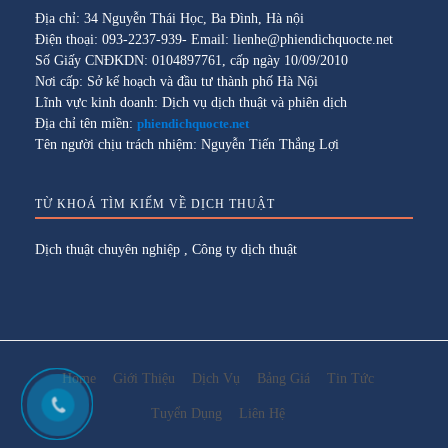
Địa chỉ: 34 Nguyễn Thái Học, Ba Đình, Hà nội
Điện thoại: 093-2237-939- Email: lienhe@phiendichquocte.net
Số Giấy CNĐKDN: 0104897761, cấp ngày 10/09/2010
Nơi cấp: Sở kế hoạch và đầu tư thành phố Hà Nội
Lĩnh vực kinh doanh: Dịch vụ dịch thuật và phiên dịch
Địa chỉ tên miền:
phiendichquocte.net
Tên người chịu trách nhiệm: Nguyễn Tiến Thắng Lợi
TỪ KHOÁ TÌM KIẾM VỀ DỊCH THUẬT
Dịch thuật chuyên nghiệp
,
Công ty dịch thuật
Home
Giới Thiệu
Dịch Vụ
Bảng Giá
Tin Tức
Tuyển Dụng
Liên Hệ