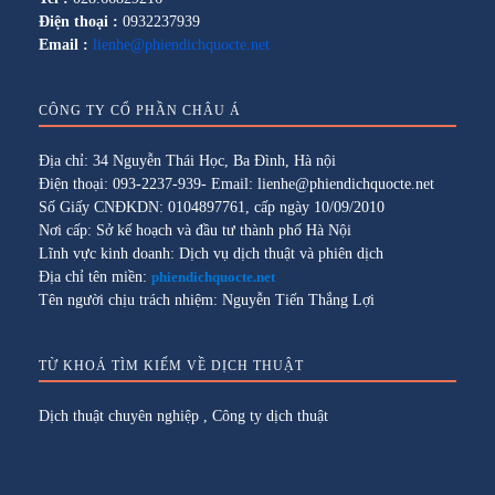
Điện thoại :
0932237939
Email :
lienhe@phiendichquocte.net
CÔNG TY CỔ PHẦN CHÂU Á
Địa chỉ: 34 Nguyễn Thái Học, Ba Đình, Hà nội
Điện thoại: 093-2237-939- Email: lienhe@phiendichquocte.net
Số Giấy CNĐKDN: 0104897761, cấp ngày 10/09/2010
Nơi cấp: Sở kế hoạch và đầu tư thành phố Hà Nội
Lĩnh vực kinh doanh: Dịch vụ dịch thuật và phiên dịch
Địa chỉ tên miền:
phiendichquocte.net
Tên người chịu trách nhiệm: Nguyễn Tiến Thắng Lợi
TỪ KHOÁ TÌM KIẾM VỀ DỊCH THUẬT
Dịch thuật chuyên nghiệp
,
Công ty dịch thuật