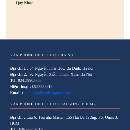
Quý Khách.
VĂN PHÒNG DỊCH THUẬT HÀ NỘI
Địa chỉ 1 :
34 Nguyễn Thái Học, Ba Đình, Hà nội
Địa chỉ 2:
92 Nguyễn Xiển, Thanh Xuân Hà Nội
Tel:
024.39903758
Điện thoại :
0932232318
Email :
lienhe@phiendichquocte.net
VĂN PHÒNG DỊCH THUẬT SÀI GÒN (TPHCM)
Địa chỉ :
Lầu 6, Tòa nhà Master, 155 Hai Bà Trưng, P6, Quận 3,
HCM
Tel :
028.66829216