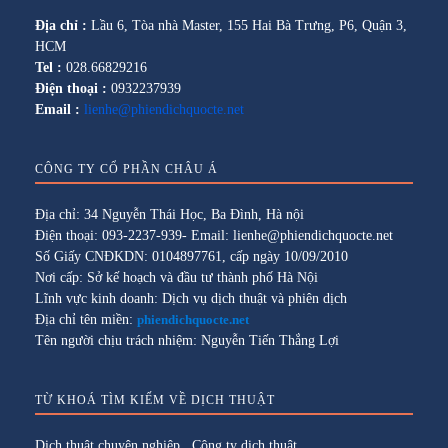
Địa chỉ :
Lầu 6, Tòa nhà Master, 155 Hai Bà Trưng, P6, Quận 3,
HCM
Tel :
028.66829216
Điện thoại :
0932237939
Email :
lienhe@phiendichquocte.net
CÔNG TY CỔ PHẦN CHÂU Á
Địa chỉ: 34 Nguyễn Thái Học, Ba Đình, Hà nội
Điện thoại: 093-2237-939- Email: lienhe@phiendichquocte.net
Số Giấy CNĐKDN: 0104897761, cấp ngày 10/09/2010
Nơi cấp: Sở kế hoạch và đầu tư thành phố Hà Nội
Lĩnh vực kinh doanh: Dịch vụ dịch thuật và phiên dịch
Địa chỉ tên miền:
phiendichquocte.net
Tên người chịu trách nhiệm: Nguyễn Tiến Thắng Lợi
TỪ KHOÁ TÌM KIẾM VỀ DỊCH THUẬT
Dịch thuật chuyên nghiệp
,
Công ty dịch thuật