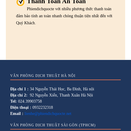
Thanh Toán An Toàn
Phiendichquocte với nhiều phương thức thanh toán
đảm bảo tính an toàn nhanh chóng thuận tiện nhất đến với
Quý Khách.
VĂN PHÒNG DỊCH THUẬT HÀ NỘI
Địa chỉ 1 :
34 Nguyễn Thái Học, Ba Đình, Hà nội
Địa chỉ 2:
92 Nguyễn Xiển, Thanh Xuân Hà Nội
Tel:
024.39903758
Điện thoại :
0932232318
Email :
lienhe@phiendichquocte.net
VĂN PHÒNG DỊCH THUẬT SÀI GÒN (TPHCM)