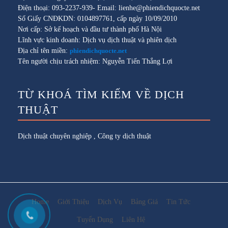
Điện thoại: 093-2237-939- Email: lienhe@phiendichquocte.net
Số Giấy CNĐKDN: 0104897761, cấp ngày 10/09/2010
Nơi cấp: Sở kế hoạch và đầu tư thành phố Hà Nội
Lĩnh vực kinh doanh: Dịch vụ dịch thuật và phiên dịch
Địa chỉ tên miền:
phiendichquocte.net
Tên người chịu trách nhiệm: Nguyễn Tiến Thắng Lợi
TỪ KHOÁ TÌM KIẾM VỀ DỊCH
THUẬT
Dịch thuật chuyên nghiệp
,
Công ty dịch thuật
Home
Giới Thiệu
Dịch Vụ
Bảng Giá
Tin Tức
Tuyển Dụng
Liên Hệ