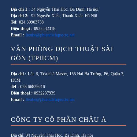
Địa chỉ 1 :
34 Nguyễn Thái Học, Ba Đình, Hà nội
Địa chỉ 2:
92 Nguyễn Xiển, Thanh Xuân Hà Nội
Tel:
024.39903758
Điện thoại :
0932232318
Email :
lienhe@phiendichquocte.net
VĂN PHÒNG DỊCH THUẬT SÀI
GÒN (TPHCM)
Địa chỉ :
Lầu 6, Tòa nhà Master, 155 Hai Bà Trưng, P6, Quận 3,
HCM
Tel :
028.66829216
Điện thoại :
0932237939
Email :
lienhe@phiendichquocte.net
CÔNG TY CỔ PHẦN CHÂU Á
Địa chỉ: 34 Nguyễn Thái Học, Ba Đình, Hà nội