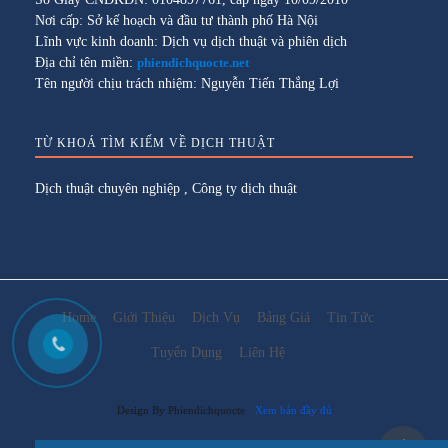
Nơi cấp: Sở kế hoạch và đầu tư thành phố Hà Nội
Lĩnh vực kinh doanh: Dịch vụ dịch thuật và phiên dịch
Địa chỉ tên miền:
phiendichquocte.net
Tên người chịu trách nhiệm: Nguyễn Tiến Thắng Lợi
TỪ KHOÁ TÌM KIẾM VỀ DỊCH THUẬT
Dịch thuật chuyên nghiệp
,
Công ty dịch thuật
Home
Giới Thiệu
Dịch Vụ
Bảng Giá
Tin Tức
Tuyển Dụng
Liên Hệ
Design By Phiendichquocte
Xem bản đầy đủ