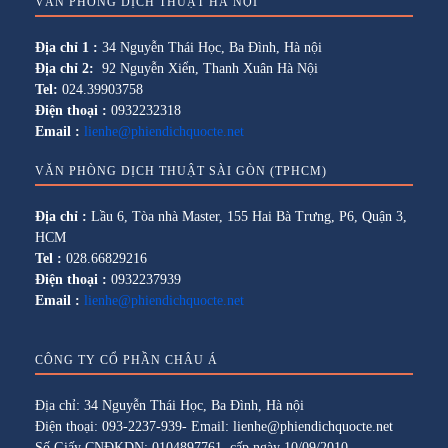
VĂN PHÒNG DỊCH THUẬT HÀ NỘI
Địa chỉ 1 :
34 Nguyễn Thái Học, Ba Đình, Hà nội
Địa chỉ 2:
92 Nguyễn Xiển, Thanh Xuân Hà Nội
Tel:
024.39903758
Điện thoại :
0932232318
Email :
lienhe@phiendichquocte.net
VĂN PHÒNG DỊCH THUẬT SÀI GÒN (TPHCM)
Địa chỉ :
Lầu 6, Tòa nhà Master, 155 Hai Bà Trưng, P6, Quận 3,
HCM
Tel :
028.66829216
Điện thoại :
0932237939
Email :
lienhe@phiendichquocte.net
CÔNG TY CỔ PHẦN CHÂU Á
Địa chỉ: 34 Nguyễn Thái Học, Ba Đình, Hà nội
Điện thoại: 093-2237-939- Email: lienhe@phiendichquocte.net
Số Giấy CNĐKDN: 0104897761, cấp ngày 10/09/2010