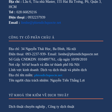
Địa chỉ :
Lầu 6, Tòa nhà Master, 155 Hai Bà Trưng, P6, Quận 3,
HCM
Tel :
028.66829216
Điện thoại :
0932237939
Email :
lienhe@phiendichquocte.net
CÔNG TY CỔ PHẦN CHÂU Á
Địa chỉ: 34 Nguyễn Thái Học, Ba Đình, Hà nội
Điện thoại: 093-2237-939- Email: lienhe@phiendichquocte.net
Số Giấy CNĐKDN: 0104897761, cấp ngày 10/09/2010
Nơi cấp: Sở kế hoạch và đầu tư thành phố Hà Nội
Lĩnh vực kinh doanh: Dịch vụ dịch thuật và phiên dịch
Địa chỉ tên miền:
phiendichquocte.net
Tên người chịu trách nhiệm: Nguyễn Tiến Thắng Lợi
TỪ KHOÁ TÌM KIẾM VỀ DỊCH THUẬT
Dịch thuật chuyên nghiệp
,
Công ty dịch thuật