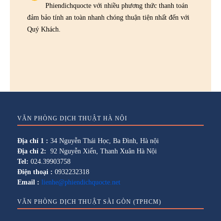
Phiendichquocte với nhiều phương thức thanh toán
đảm bảo tính an toàn nhanh chóng thuận tiện nhất đến với
Quý Khách.
VĂN PHÒNG DỊCH THUẬT HÀ NỘI
Địa chỉ 1 :
34 Nguyễn Thái Học, Ba Đình, Hà nội
Địa chỉ 2:
92 Nguyễn Xiển, Thanh Xuân Hà Nội
Tel:
024.39903758
Điện thoại :
0932232318
Email :
lienhe@phiendichquocte.net
VĂN PHÒNG DỊCH THUẬT SÀI GÒN (TPHCM)